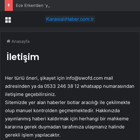
Ece Erken’den ‘yasak aşk’ açıklaması: Hukuki yollara başvuruyor
Menü
Anasayfa
İletişim
Her türlü öneri, şikayet için
info@swofd.com
mail
adresinden ya da 0533 246 38 12 whatsapp numarasından
iletişime geçebilirsiniz.
Sitemizde yer alan haberler botlar aracılığı ile çekilmekte
olup manuel kontrolden geçmemektedir. Hakkınızda
yayınlanmış haberi kaldırmak için herhangi bir mahkeme
kararına gerek duymadan tarafımıza ulaşmanız halinde
gerekli işlem yapılacaktır.