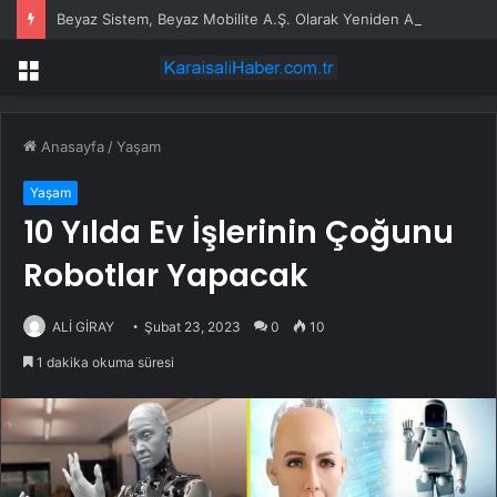
Beyaz Sistem, Beyaz Mobilite A.Ş. Olarak Yeniden Adlandırılıyor
Menü
Anasayfa
/
Yaşam
Yaşam
10 Yılda Ev İşlerinin Çoğunu
Robotlar Yapacak
ALİ GİRAY
Şubat 23, 2023
0
10
1 dakika okuma süresi