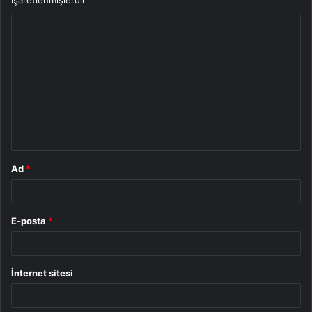
işaretlenmişlerdir
Y
o
r
u
m
*
Ad
*
E-posta
*
İnternet sitesi