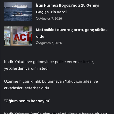
İran Hürmüz Boğazı’nda 25 Gemiyi
Geçişe İzin Verdi
Ağustos 7, 2026
Motosiklet duvara çarptı, genç sürücü
öldü
Ağustos 7, 2026
Kadir Yakut eve gelmeyince polise veren acılı aile,
yetkilerden yardım istedi.
Üzerine hiçbir kimlik bulunmayan Yakut için ailesi ve
arkadaşları seferber oldu.
“Oğlum benim her şeyim”
Kadir Yakut’un üzgün olan ailesi oğullarının başına bir şey