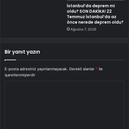
İstanbul’da deprem mi
oldu? SON DAKİKA! 22
Temmuz İstanbul’da az
önce nerede deprem oldu?
Ağustos 7, 2026
Bir yanıt yazın
E-posta adresiniz yayınlanmayacak.
Gerekli alanlar
*
ile
işaretlenmişlerdir
Y
o
r
u
m
*