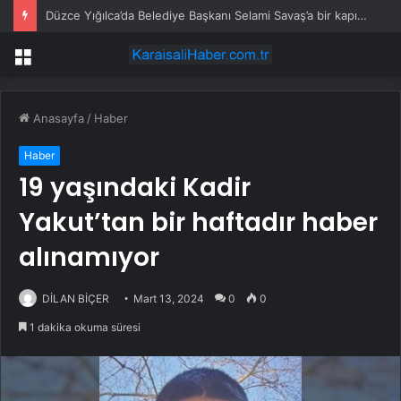
Kayseri Melikgazi’den yeni sosyal tesis
Menü
Anasayfa
/
Haber
Haber
19 yaşındaki Kadir
Yakut’tan bir haftadır haber
alınamıyor
DİLAN BİÇER
Mart 13, 2024
0
0
1 dakika okuma süresi