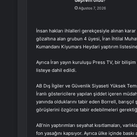
deprem oldu?
Ağustos 7, 2026
İnsan hakları ihlalleri gerekçesiyle alınan kara
gözaltına alan grubun 4 üyesi, İran İhtilal Muh
Kumandanı Kiyumars Heydari yaptırım listesine
Ayrıca İran yayın kuruluşu Press TV, bir bilişim ş
listeye dahil edildi.
AB Dış İlgiler ve Güvenlik Siyaseti Yüksek Temsi
İranlı göstericilere yapılan şiddet içeren müdahal
yanında olduklarını tabir eden Borrell, barışçıl ş
görüşlerini özgürce tabir edebilmeleri gerektiğ
AB’nin yaptırımları seyahat kısıtlamaları, varlık
fon yasağını kapsıyor. Ayrıca ülke içinde baskı