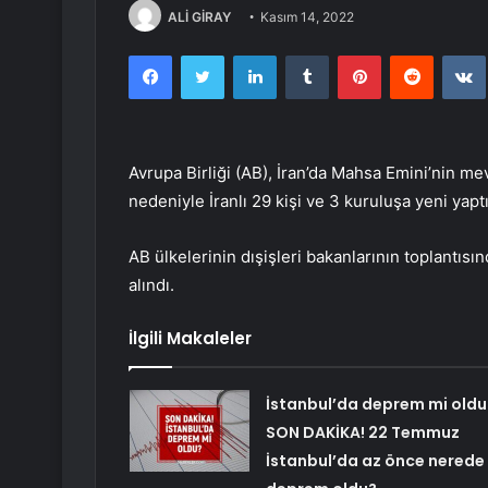
ALİ GİRAY
Kasım 14, 2022
Facebook
Twitter
LinkedIn
Tumblr
Pinterest
Reddit
Avrupa Birliği (AB), İran’da Mahsa Emini’nin m
nedeniyle İranlı 29 kişi ve 3 kuruluşa yeni yapt
AB ülkelerinin dışişleri bakanlarının toplantısın
alındı.
İlgili Makaleler
İstanbul’da deprem mi oldu
SON DAKİKA! 22 Temmuz
İstanbul’da az önce nerede