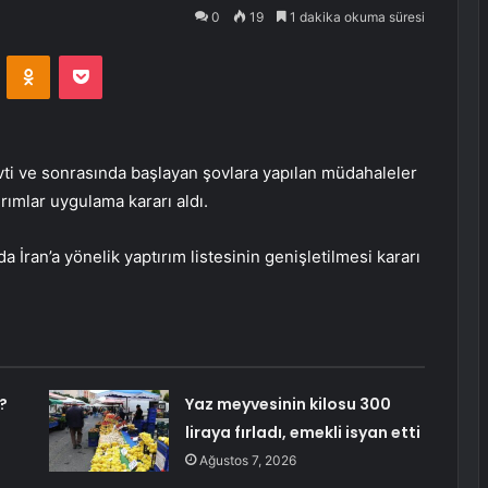
0
19
1 dakika okuma süresi
VKontakte
Odnoklassniki
Pocket
evti ve sonrasında başlayan şovlara yapılan müdahaleler
ırımlar uygulama kararı aldı.
da İran’a yönelik yaptırım listesinin genişletilmesi kararı
?
Yaz meyvesinin kilosu 300
liraya fırladı, emekli isyan etti
Ağustos 7, 2026