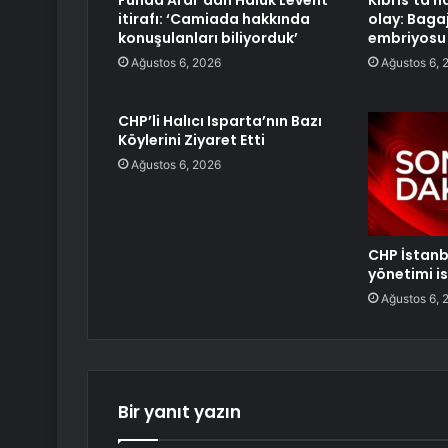
Funda Arar’dan Haluk Levent
Kıbrıs’ta 
itirafı: ‘Camiada hakkında
olay: Baga
konuşulanları biliyorduk’
embriyosu 
Ağustos 6, 2026
Ağustos 6, 
CHP’li Halıcı Isparta’nın Bazı
Köylerini Ziyaret Etti
Ağustos 6, 2026
CHP İstanbu
yönetimi is
Ağustos 6, 
Bir yanıt yazın