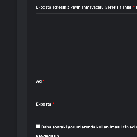
E-posta adresiniz yayınlanmayacak.
Gerekli alanlar
*
i
Y
o
r
u
m
*
Ad
*
E-posta
*
Daha sonraki yorumlarımda kullanılması için adı
kaydedilsin.