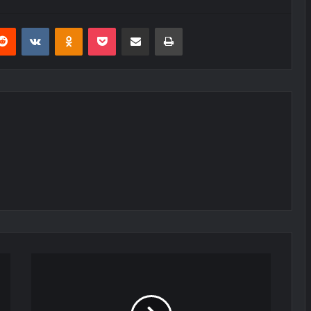
erest
Reddit
VKontakte
Odnoklassniki
Pocket
E-Posta ile paylaş
Yazdır