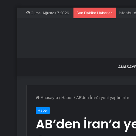
Yaz meyve
Cuma, Ağustos 7 2026
Son Dakika Haberleri
ANASAY
Anasayfa
/
Haber
/
AB’den İran’a yeni yaptırımlar
Haber
AB’den İran’a y