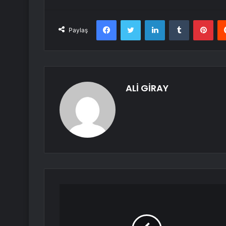
Facebook
Twitter
LinkedIn
Tumblr
Pint
Paylaş
ALİ GİRAY