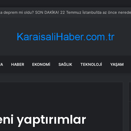
sinin kilosu 300 liraya fırladı, emekli isyan etti
FA
HABER
EKONOMI
SAĞLIK
TEKNOLOJI
YAŞAM
eni yaptırımlar