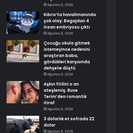
Ağustos 6, 2026
Kıbrıs’ta havalimanında
şok olay: Bagajdan 4
insan embriyosu çıktı
Ağustos 6, 2026
Çocuğu okula gitmek
istemeyince nedenini
araştıran baba,
gördükleri karşısında
dehşete düştü
Ağustos 6, 2026
Aşkın fitilini o an
ateşlemiş: Buse
Terim’den romantik
itiraf
Ağustos 6, 2026
3 dolarlık et sofrada 22
dolar
Ağustos 6, 2026