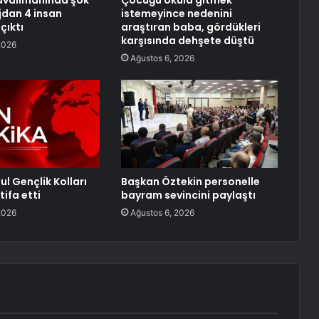
havalimanında şok
Çocuğu okula gitmek
jdan 4 insan
istemeyince nedenini
çıktı
araştıran baba, gördükleri
karşısında dehşete düştü
2026
Ağustos 6, 2026
l Gençlik Kolları
Başkan Öztekin personelle
tifa etti
bayram sevincini paylaştı
2026
Ağustos 6, 2026