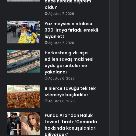
önce nerede deprem
oldu?
Ağustos 7, 2026
Yaz meyvesinin kilosu
300 liraya fırladı, emekli
isyan etti
Ağustos 7, 2026
Herkesten gizli inşa
edilen savaş makinesi
uydu görüntülerine
yakalandı
Ağustos 6, 2026
Binlerce tavuğu tek tek
izlemeye başladılar
Ağustos 6, 2026
Funda Arar’dan Haluk
Levent itirafı: ‘Camiada
hakkında konuşulanları
biliyorduk’