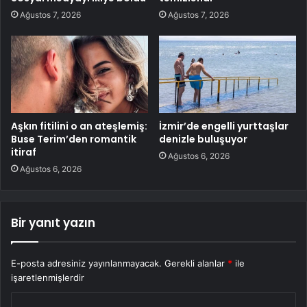
Ağustos 7, 2026
Ağustos 7, 2026
Aşkın fitilini o an ateşlemiş:
İzmir’de engelli yurttaşlar
Buse Terim’den romantik
denizle buluşuyor
itiraf
Ağustos 6, 2026
Ağustos 6, 2026
Bir yanıt yazın
E-posta adresiniz yayınlanmayacak.
Gerekli alanlar
*
ile
işaretlenmişlerdir
Y