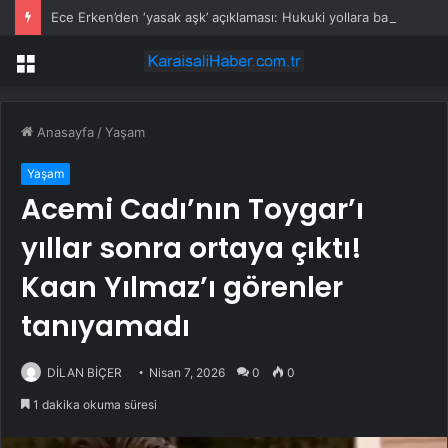
Ece Erken’den ‘yasak aşk’ açıklaması: Hukuki yollara başvuruyor
Menü
Anasayfa
/
Yaşam
Yaşam
Acemi Cadı’nın Toygar’ı
yıllar sonra ortaya çıktı!
Kaan Yılmaz’ı görenler
tanıyamadı
DİLAN BİÇER
Nisan 7, 2026
0
0
1 dakika okuma süresi