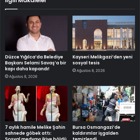
İlgili Makaleler
Düzce Yığılca’da Belediye
Kayseri Melikgazi’den yeni
Başkanı Selami Savaş’a bir
sosyal tesis
kapı daha kapandı!
Ağustos 8, 2026
Ağustos 8, 2026
7 aylık hamile Melike Şahin
Bursa Osmangazi’de
sahnede göbek attı:
kaldırımlar işgalden
Sosyal medyayı ikiye böldü
temizlendi