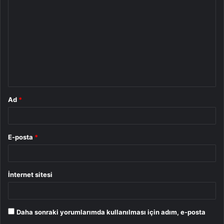
o
r
u
m
*
Ad
*
E-posta
*
İnternet sitesi
Daha sonraki yorumlarımda kullanılması için adım, e-posta