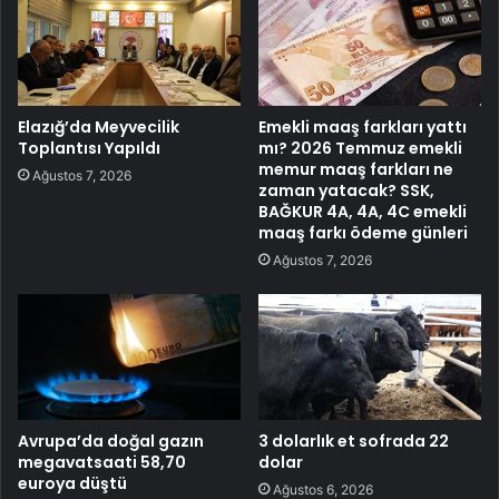
Elazığ’da Meyvecilik
Emekli maaş farkları yattı
Toplantısı Yapıldı
mı? 2026 Temmuz emekli
memur maaş farkları ne
Ağustos 7, 2026
zaman yatacak? SSK,
BAĞKUR 4A, 4A, 4C emekli
maaş farkı ödeme günleri
Ağustos 7, 2026
Avrupa’da doğal gazın
3 dolarlık et sofrada 22
megavatsaati 58,70
dolar
euroya düştü
Ağustos 6, 2026