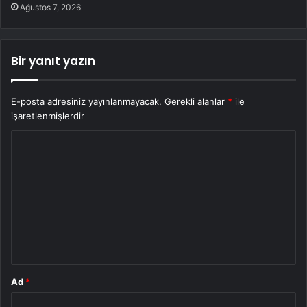
Ağustos 7, 2026
Bir yanıt yazın
E-posta adresiniz yayınlanmayacak.
Gerekli alanlar
*
ile
işaretlenmişlerdir
Y
o
r
u
m
*
Ad
*