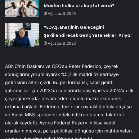
Masfen halka arz kaç lot verdi?
Ağustos 9, 2026
YEDAŞ, Enerjinin Geleceğini
Şekillendirecek Genç Yetenekleri Arıyor
Ağustos 8, 2026
AGNC’nin Başkanı ve CEO’su Peter Federico, çeyrek
sonuçlarını yorumlayarak %5,7’lik maddi öz sermaye
getirisinin altını çizdi. Bu performansı, sabit gelirli
yatırımcılar için 2023’ün sonlarında başlayan ve 2024’ün ilk
çeyreğine kadar devam eden olumlu makroekonomik
ortama bağladı. Federico, faiz oranı oynaklığındaki düşüşü
ve Ajans MBS spreadlerindeki istikrarı olumlu faktörler
olarak kaydetti. Ayrıca Federal Rezerv’in kısa vadeli
oranların mevcut para politikası döngüsü için muhtemelen
zirveye ulaştığını belirttiğinden bahsetti.