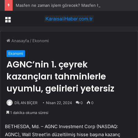
Masfen ne zaman işlem görecek? Masfen halka arz kaç lot verdi?
Menü
Anasayfa
/
Ekonomi
Ekonomi
AGNC’nin 1. çeyrek
kazançları tahminlerle
uyumlu, gelirleri yetersiz
DİLAN BİÇER
Nisan 22, 2024
0
0
1 dakika okuma süresi
BETHESDA, Md. – AGNC Investment Corp (NASDAQ:
AGNC), Wall Street’in düzeltilmiş hisse başına kazanç