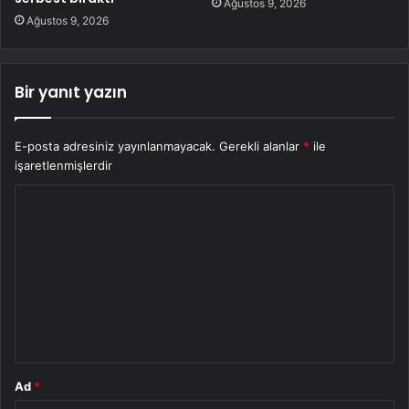
Ağustos 9, 2026
Ağustos 9, 2026
Bir yanıt yazın
E-posta adresiniz yayınlanmayacak.
Gerekli alanlar
*
ile
işaretlenmişlerdir
Y
o
r
u
m
*
Ad
*