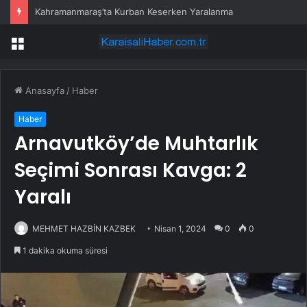
Kahramanmaraş’ta Kurban Keserken Yaralanma
Menü
Anasayfa
/
Haber
Haber
Arnavutköy’de Muhtarlık
Seçimi Sonrası Kavga: 2
Yaralı
MEHMET HAZBİN KAZBEK
Nisan 1, 2024
0
0
1 dakika okuma süresi