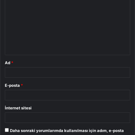
Y
o
r
u
m
*
Ad
*
E-posta
*
İnternet sitesi
Daha sonraki yorumlarımda kullanılması için adım, e-posta