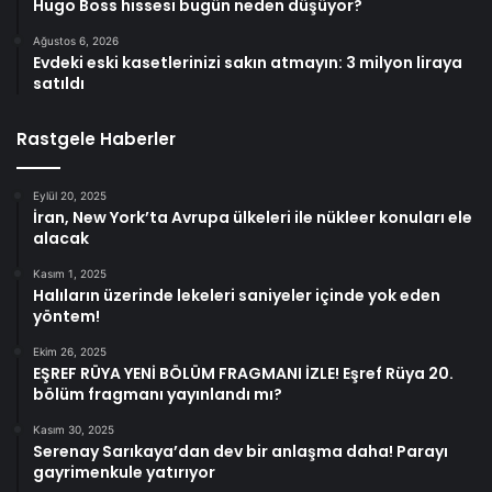
Hugo Boss hissesi bugün neden düşüyor?
Ağustos 6, 2026
Evdeki eski kasetlerinizi sakın atmayın: 3 milyon liraya
satıldı
Rastgele Haberler
Eylül 20, 2025
İran, New York’ta Avrupa ülkeleri ile nükleer konuları ele
alacak
Kasım 1, 2025
Halıların üzerinde lekeleri saniyeler içinde yok eden
yöntem!
Ekim 26, 2025
EŞREF RÜYA YENİ BÖLÜM FRAGMANI İZLE! Eşref Rüya 20.
bölüm fragmanı yayınlandı mı?
Kasım 30, 2025
Serenay Sarıkaya’dan dev bir anlaşma daha! Parayı
gayrimenkule yatırıyor