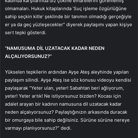
kadında karşılarında diz çökme emarelerini görememiş
olmamaları. Hukuk kitaplarında ‘Suç işleme özgürlüğüne
sahip seçkin kitle’ şeklinde bir tanımın olmadığı gerçeğiyle
er ya da geç yüzleşecekler” diyerek paylaşımı yapan kişiye
sert tepki gösterdi.
“NAMUSUMA DİL UZATACAK KADAR NEDEN
ALÇALIYORSUNUZ?”
Yükselen tepkilerin ardından Ayşe Ateş aleyhinde yapılan
paylaşım silindi. Ayşe Ateş ise söz konusu videoyu kendisi
paylaşarak “Yeter ulan, yeter! Sabahtan beri ağlıyorum,
yeter! Yeter artık! Ne istiyorsunuz bizden? Kocası için
adalet arayan bir kadının namusuna dil uzatacak kadar
neden alçalıyorsunuz? Paylaştığınızın arkasında duracak
bir omurgaya bile sahip değilsiniz. Sürüne sürüne nereye
varmayı planlıyorsunuz?” dedi.