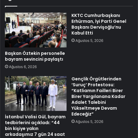
KKTC Cumhurbaşkanı
Erhürman, İyi Parti Genel
Başkanı Dervişoğlu’nu
Kabul Etti
Ağustos 5, 2026
Başkan Öztekin personelle
bayram sevincini paylaştı
Ağustos 6, 2026
Gençlik Örgütlerinden
‘Suruç’ Protestosu:
“Katliamın Failleri Birer
Birer Yargılanana Kadar
Adalet Talebini
Yükseltmeye Devam
Edeceğiz”
İstanbul Valisi Gül, bayram
Ağustos 5, 2026
tedbirlerini açıkladı: “44
bin kişiye yakın
arkadaşımız 7 gün 24 saat