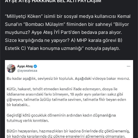
AYŞE ATEŞ HAKKINDA BEL ALTI PAYLAŞIM
“Milliyetçi Köken” isimli bir sosyal medya kullanıcısı Kemal
Sunal’ın “Bombacı Mülayim” filminden bir sahneyi “Biliyor
muydunuz? Ayşe Ateş İYİ Parti’den bedava para alıyor.
Sizce karşılığında ne yapıyor? A) MHP karala görevi B)
Estetik C) Yalan konuşma uzmanlığı” notuyla paylaştı.