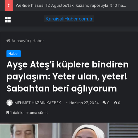
WeRide hissesi 12 Ağustos’taki kazanç raporuyla %10 hareket edebilir
Menü
Anasayfa
/
Haber
Haber
Ayşe Ateş’i küplere bindiren
paylaşım: Yeter ulan, yeter!
Sabahtan beri ağlıyorum
MEHMET HAZBİN KAZBEK
Haziran 27, 2024
0
0
1 dakika okuma süresi