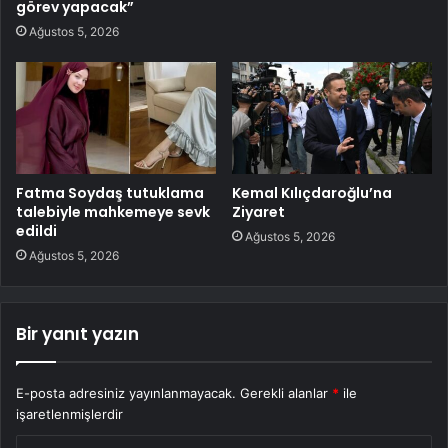
görev yapacak”
Ağustos 5, 2026
Fatma Soydaş tutuklama
Kemal Kılıçdaroğlu’na
talebiyle mahkemeye sevk
Ziyaret
edildi
Ağustos 5, 2026
Ağustos 5, 2026
Bir yanıt yazın
E-posta adresiniz yayınlanmayacak.
Gerekli alanlar
*
ile
işaretlenmişlerdir