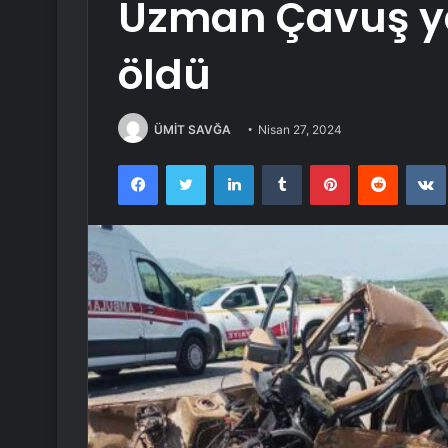
Uzman Çavuş yar
öldü
ÜMİT SAVĞA
Nisan 27, 2024
Facebook
Twitter
LinkedIn
Tumblr
Pinterest
Reddit