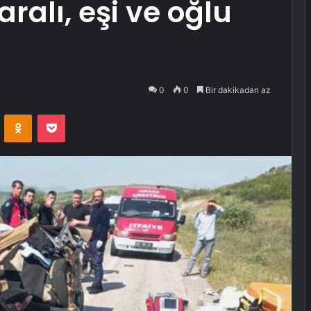
alı, eşi ve oğlu
0
0
Bir dakikadan az
VKontakte
Odnoklassniki
Pocket