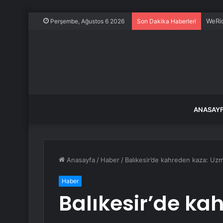
WeRid
Perşembe, Ağustos 6 2026
Son Dakika Haberleri
ANASAY
Anasayfa
/
Haber
/
Balıkesir’de kahreden kaza: Uzm
Haber
Balıkesir’de ka