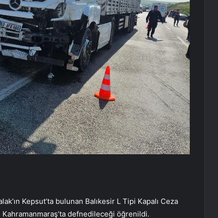
k’ın Kepsut’ta bulunan Balıkesir L Tipi Kapalı Ceza
e Kahramanmaraş’ta defnedileceği öğrenildi.