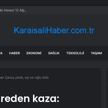
e hissesi 12 Ağustos’taki kazanç raporuyla %10 hareket edebilir
FA
HABER
EKONOMI
SAĞLIK
TEKNOLOJI
YAŞAM
an Çavuş yaralı, eşi ve oğlu öldü
hreden kaza: