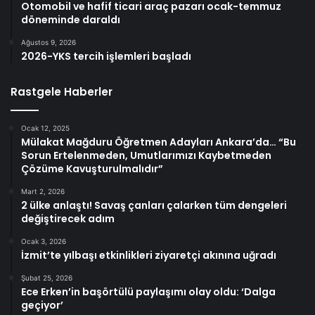
Otomobil ve hafif ticari araç pazarı ocak-temmuz
döneminde daraldı
Ağustos 9, 2026
2026-YKS tercih işlemleri başladı
Rastgele Haberler
Ocak 12, 2025
Mülakat Mağduru Öğretmen Adayları Ankara’da… “Bu
Sorun Ertelenmeden, Umutlarımızı Kaybetmeden
Çözüme Kavuşturulmalıdır”
Mart 2, 2026
2 ülke anlaştı! Savaş çanları çalarken tüm dengeleri
değiştirecek adım
Ocak 3, 2026
İzmit’te yılbaşı etkinlikleri ziyaretçi akınına uğradı
Şubat 25, 2026
Ece Erken’in başörtülü paylaşımı olay oldu: ‘Dalga
geçiyor’