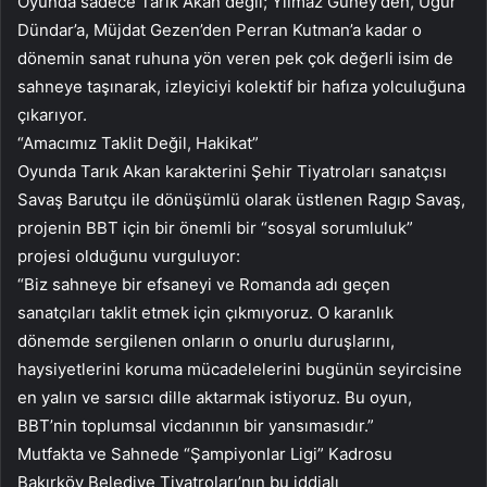
Oyunda sadece Tarık Akan değil; Yılmaz Güney’den, Uğur
Dündar’a, Müjdat Gezen’den Perran Kutman’a kadar o
dönemin sanat ruhuna yön veren pek çok değerli isim de
sahneye taşınarak, izleyiciyi kolektif bir hafıza yolculuğuna
çıkarıyor.
“Amacımız Taklit Değil, Hakikat”
Oyunda Tarık Akan karakterini Şehir Tiyatroları sanatçısı
Savaş Barutçu ile dönüşümlü olarak üstlenen Ragıp Savaş,
projenin BBT için bir önemli bir “sosyal sorumluluk”
projesi olduğunu vurguluyor:
“Biz sahneye bir efsaneyi ve Romanda adı geçen
sanatçıları taklit etmek için çıkmıyoruz. O karanlık
dönemde sergilenen onların o onurlu duruşlarını,
haysiyetlerini koruma mücadelelerini bugünün seyircisine
en yalın ve sarsıcı dille aktarmak istiyoruz. Bu oyun,
BBT’nin toplumsal vicdanının bir yansımasıdır.”
Mutfakta ve Sahnede “Şampiyonlar Ligi” Kadrosu
Bakırköy Belediye Tiyatroları’nın bu iddialı