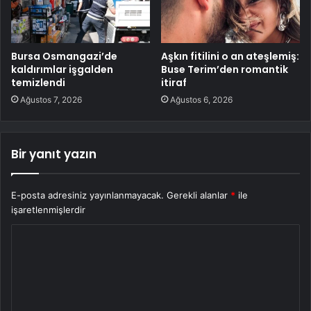
Bursa Osmangazi’de
Aşkın fitilini o an ateşlemiş:
kaldırımlar işgalden
Buse Terim’den romantik
temizlendi
itiraf
Ağustos 7, 2026
Ağustos 6, 2026
Bir yanıt yazın
E-posta adresiniz yayınlanmayacak.
Gerekli alanlar
*
ile
işaretlenmişlerdir
Y
o
r
u