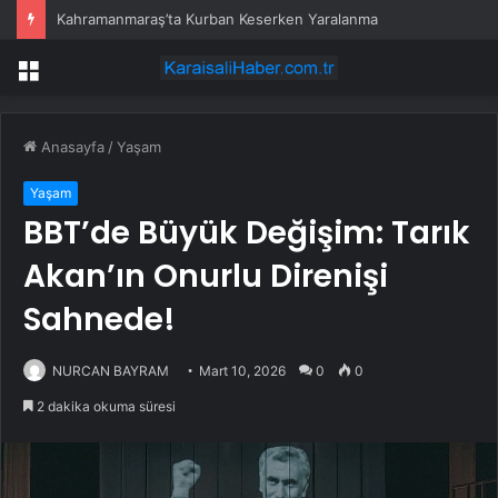
Kahramanmaraş’ta Kurban Keserken Yaralanma
Menü
Anasayfa
/
Yaşam
Yaşam
BBT’de Büyük Değişim: Tarık
Akan’ın Onurlu Direnişi
Sahnede!
NURCAN BAYRAM
Mart 10, 2026
0
0
2 dakika okuma süresi