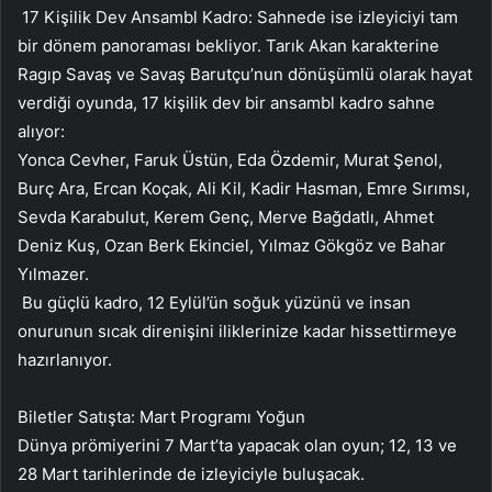
17 Kişilik Dev Ansambl Kadro: Sahnede ise izleyiciyi tam
bir dönem panoraması bekliyor. Tarık Akan karakterine
Ragıp Savaş ve Savaş Barutçu’nun dönüşümlü olarak hayat
verdiği oyunda, 17 kişilik dev bir ansambl kadro sahne
alıyor:
Yonca Cevher, Faruk Üstün, Eda Özdemir, Murat Şenol,
Burç Ara, Ercan Koçak, Ali Kil, Kadir Hasman, Emre Sırımsı,
Sevda Karabulut, Kerem Genç, Merve Bağdatlı, Ahmet
Deniz Kuş, Ozan Berk Ekinciel, Yılmaz Gökgöz ve Bahar
Yılmazer.
Bu güçlü kadro, 12 Eylül’ün soğuk yüzünü ve insan
onurunun sıcak direnişini iliklerinize kadar hissettirmeye
hazırlanıyor.
Biletler Satışta: Mart Programı Yoğun
Dünya prömiyerini 7 Mart’ta yapacak olan oyun; 12, 13 ve
28 Mart tarihlerinde de izleyiciyle buluşacak.