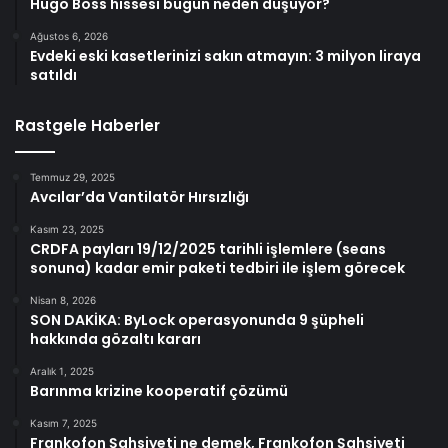
Hugo Boss hissesi bugün neden düşüyor?
Ağustos 6, 2026
Evdeki eski kasetlerinizi sakın atmayın: 3 milyon liraya
satıldı
Rastgele Haberler
Temmuz 29, 2025
Avcılar’da Vantilatör Hırsızlığı
Kasım 23, 2025
CRDFA payları 19/12/2025 tarihli işlemlere (seans
sonuna) kadar emir paketi tedbiri ile işlem görecek
Nisan 8, 2026
SON DAKİKA: ByLock operasyonunda 9 şüpheli
hakkında gözaltı kararı
Aralık 1, 2025
Barınma krizine kooperatif çözümü
Kasım 7, 2025
Frankofon Şahsiyeti ne demek, Frankofon Şahsiyeti