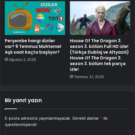
Perşembe hangi diziler
House Of The Dragon 3.
var? 9 Temmuz Muhtemel
sezon 3. bölüm Full HD izle!
Aşk saat kaçta başlıyor?
(Türkçe Dublaj ve Altyazılı)
House Of The Dragon 3.
Ağustos 2, 2026
sezon 3. bölüm tek parça
izle!
Temmuz 31, 2026
Bir yanıt yazın
E-posta adresiniz yayınlanmayacak.
Gerekli alanlar
*
ile
işaretlenmişlerdir