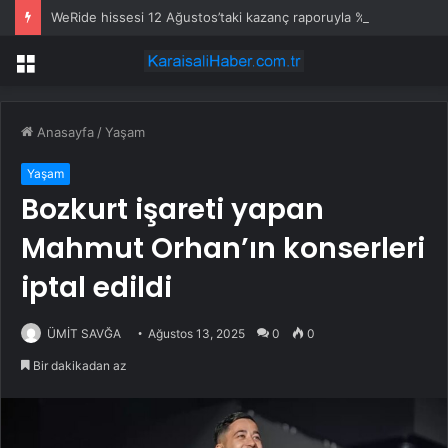
WeRide hissesi 12 Ağustos’taki kazanç raporuyla %10 hareket edebilir
Menü
Anasayfa
/
Yaşam
Yaşam
Bozkurt işareti yapan
Mahmut Orhan’ın konserleri
iptal edildi
ÜMİT SAVĞA
Ağustos 13, 2025
0
0
Bir dakikadan az