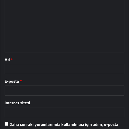
Y
o
r
u
m
*
Ad
*
E-posta
*
İnternet sitesi
Daha sonraki yorumlarımda kullanılması için adım, e-posta