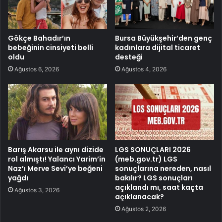
Gökçe Bahadır’ın
Bursa Büyükşehir’den genç
bebeğinin cinsiyeti belli
kadınlara dijital ticaret
oldu
desteği
Ağustos 6, 2026
Ağustos 4, 2026
Barış Akarsu ile aynı dizide
LGS SONUÇLARI 2026
rol almıştı! Yalancı Yarim’in
(meb.gov.tr) LGS
Naz’ı Merve Sevi’ye beğeni
sonuçlarına nereden, nasıl
yağdı
bakılır? LGS sonuçları
açıklandı mı, saat kaçta
Ağustos 3, 2026
açıklanacak?
Ağustos 2, 2026