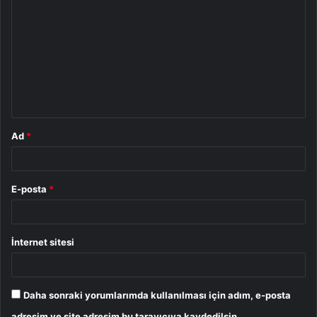
o
r
u
m
*
Ad
*
E-posta
*
İnternet sitesi
Daha sonraki yorumlarımda kullanılması için adım, e-posta
adresim ve site adresim bu tarayıcıya kaydedilsin.