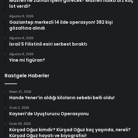
Masfen ne zaman işlem görecek? Masfen halka arz kaç
lot verdi?
Ağustos 9, 2026
Gaziantep merkezli 14 ilde operasyon! 382 kişi
gözaltına alındı
Ağustos 9, 2026
İsrail 5 Filistinli esiri serbest bıraktı
Ağustos 9, 2026
Yine mi figüran?
Rastgele Haberler
Nisan 21, 2026
Hande Yener’in aldığı kiloların sebebi belli oldu!
Ocak 2, 2026
Kayseri’de Uyuşturucu Operasyonu
Ocak 29, 2025
Kürşad Oğuz kimdir? Kürşad Oğuz kaç yaşında, nereli?
Kürşad Oğuz hayatı ve biyografisi!