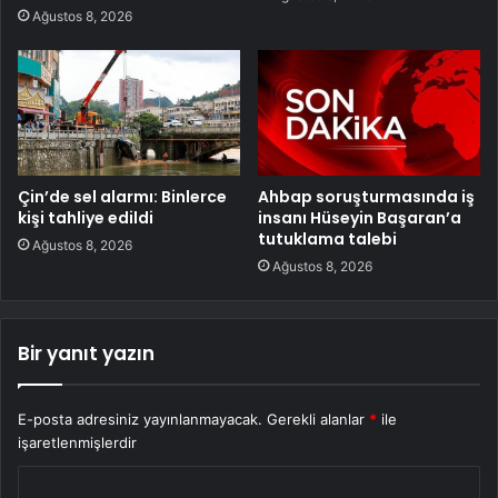
Ağustos 8, 2026
Çin’de sel alarmı: Binlerce
Ahbap soruşturmasında iş
kişi tahliye edildi
insanı Hüseyin Başaran’a
tutuklama talebi
Ağustos 8, 2026
Ağustos 8, 2026
Bir yanıt yazın
E-posta adresiniz yayınlanmayacak.
Gerekli alanlar
*
ile
işaretlenmişlerdir
Y