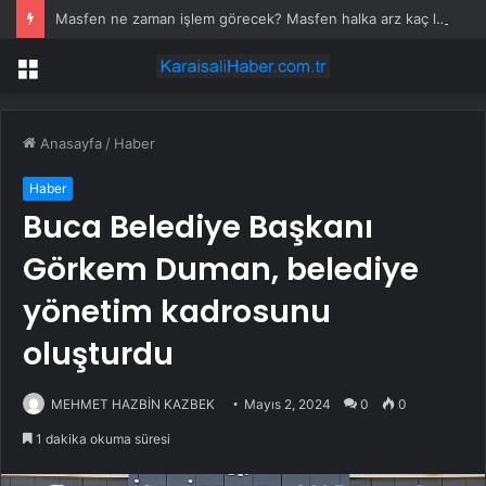
Masfen ne zaman işlem görecek? Masfen halka arz kaç lot verdi?
Menü
Anasayfa
/
Haber
Haber
Buca Belediye Başkanı
Görkem Duman, belediye
yönetim kadrosunu
oluşturdu
MEHMET HAZBİN KAZBEK
Mayıs 2, 2024
0
0
1 dakika okuma süresi