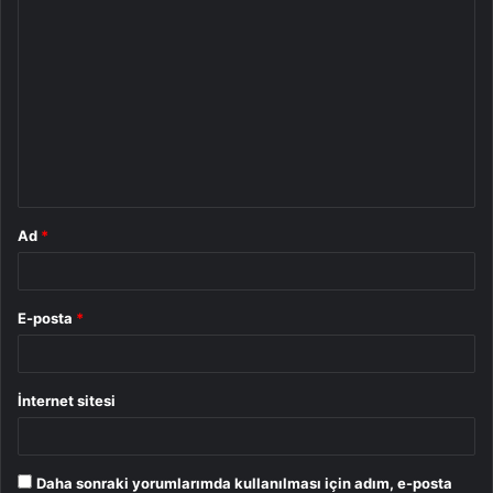
Y
o
r
u
m
*
Ad
*
E-posta
*
İnternet sitesi
Daha sonraki yorumlarımda kullanılması için adım, e-posta