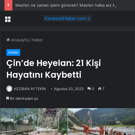
Masfen ne zaman işlem görecek? Masfen halka arz kaç lot verdi?
Menü
Anasayfa
/
Haber
Haber
Çin’de Heyelan: 21 Kişi
Hayatını Kaybetti
KEZİBAN AYTEKİN
Ağustos 20, 2023
0
7
Bir dakikadan az