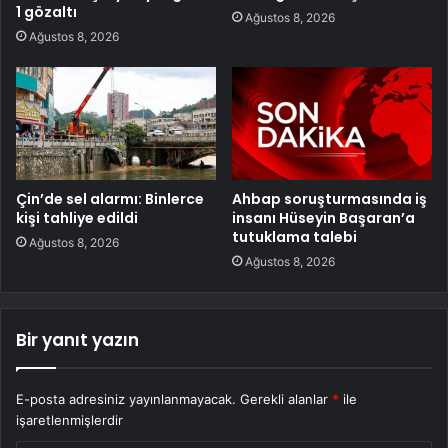
1 gözaltı
Ağustos 8, 2026
Ağustos 8, 2026
Çin’de sel alarmı: Binlerce
Ahbap soruşturmasında iş
kişi tahliye edildi
insanı Hüseyin Başaran’a
tutuklama talebi
Ağustos 8, 2026
Ağustos 8, 2026
Bir yanıt yazın
E-posta adresiniz yayınlanmayacak.
Gerekli alanlar
*
ile
işaretlenmişlerdir