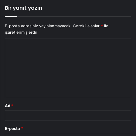
Bir yanıt yazın
E-posta adresiniz yayınlanmayacak.
Gerekli alanlar
*
ile
işaretlenmişlerdir
Y
o
r
u
m
*
Ad
*
E-posta
*