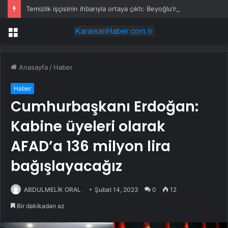
Temizlik işçisinin ihbarıyla ortaya çıktı: Beyoğlu’nda sır ölüm
Menü
Anasayfa
/
Haber
Haber
Cumhurbaşkanı Erdoğan:
Kabine üyeleri olarak
AFAD’a 136 milyon lira
bağışlayacağız
ABDULMELİK ORAL
Şubat 14, 2023
0
12
Bir dakikadan az