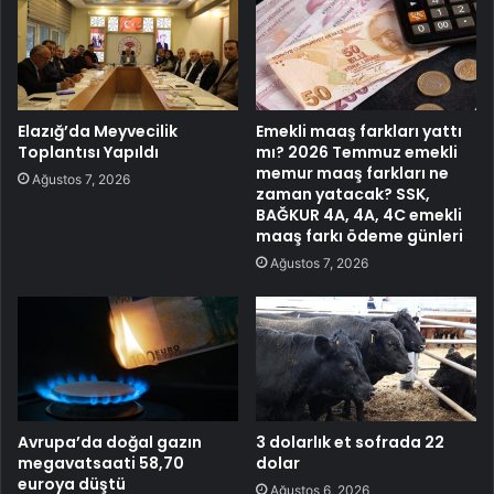
Elazığ’da Meyvecilik
Emekli maaş farkları yattı
Toplantısı Yapıldı
mı? 2026 Temmuz emekli
memur maaş farkları ne
Ağustos 7, 2026
zaman yatacak? SSK,
BAĞKUR 4A, 4A, 4C emekli
maaş farkı ödeme günleri
Ağustos 7, 2026
Avrupa’da doğal gazın
3 dolarlık et sofrada 22
megavatsaati 58,70
dolar
euroya düştü
Ağustos 6, 2026