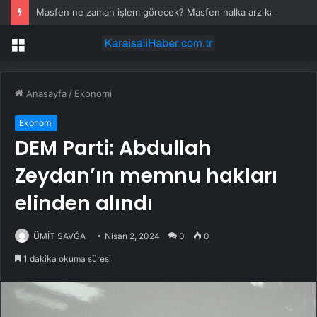
Masfen ne zaman işlem görecek? Masfen halka arz kaç lot verdi?
Menü
Anasayfa
/
Ekonomi
Ekonomi
DEM Parti: Abdullah
Zeydan’ın memnu hakları
elinden alındı
ÜMİT SAVĞA
Nisan 2, 2024
0
0
1 dakika okuma süresi