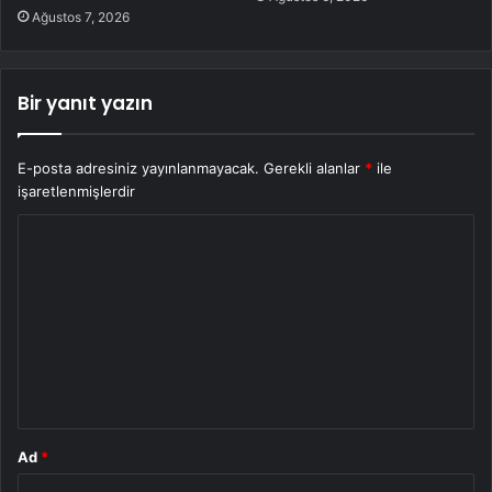
Ağustos 7, 2026
Bir yanıt yazın
E-posta adresiniz yayınlanmayacak.
Gerekli alanlar
*
ile
işaretlenmişlerdir
Y
o
r
u
m
*
Ad
*