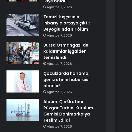
ikiye böldü
Ağustos 7, 2026
Temizlik işçisinin
ihbarıyla ortaya çıktı:
Beyoğlu’nda sır ölüm
Ağustos 7, 2026
Bursa Osmangazi’de
kaldırımlar işgalden
temizlendi
Ağustos 7, 2026
Çocuklarda horlama,
geniz etinin habercisi
olabilir!
Ağustos 7, 2026
Albüm: Çin Üretimi
Rüzgar Türbini Kurulum
Gemisi Danimarka’ya
Teslim Edildi
Ağustos 7, 2026