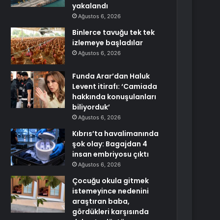
yakalandı
Ağustos 6, 2026
Binlerce tavuğu tek tek
izlemeye başladılar
Ağustos 6, 2026
Funda Arar’dan Haluk
Levent itirafı: ‘Camiada
hakkında konuşulanları
biliyorduk’
Ağustos 6, 2026
Kıbrıs’ta havalimanında
şok olay: Bagajdan 4
insan embriyosu çıktı
Ağustos 6, 2026
Çocuğu okula gitmek
istemeyince nedenini
araştıran baba,
gördükleri karşısında