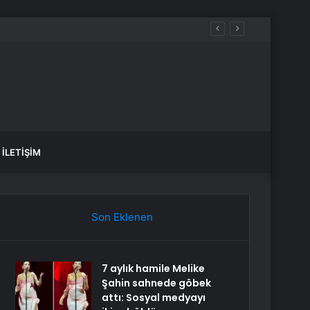
İLETIŞIM
Son Eklenen
7 aylık hamile Melike
Şahin sahnede göbek
attı: Sosyal medyayı