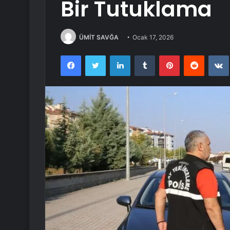
Bir Tutuklama
ÜMİT SAVĞA
Ocak 17, 2026
Facebook
Twitter
LinkedIn
Tumblr
Pinterest
Reddit