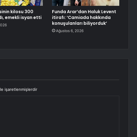
inin kilosu 300
Funda Arar’dan Haluk Levent
dı, emekli isyan etti
itirafı: ‘Camiada hakkında
konuşulanları biliyorduk’
2026
Ağustos 6, 2026
le işaretlenmişlerdir