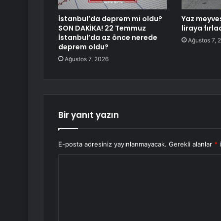
İstanbul’da deprem mi oldu?
Yaz meyves
SON DAKİKA! 22 Temmuz
liraya fırla
İstanbul’da az önce nerede
Ağustos 7, 
deprem oldu?
Ağustos 7, 2026
Bir yanıt yazın
E-posta adresiniz yayınlanmayacak.
Gerekli alanlar
*
i
Y
o
r
u