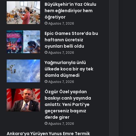
Büyükşehir’in Yaz Okulu
hem eğlendiriyor hem
öğretiyor
Ağustos 7, 2026
Epic Games Store’da bu
haftanın ücretsiz
oyunları belli oldu
Ağustos 7, 2026
Yağmurlarıyla ünlü
ülkede koca bir ay tek
damla düşmedi
Ağustos 7, 2026
Özgür Özel yapılan
baskıyı canlı yayında
anlattı: Yeni Parti’ye
geçerseniz başınız
derde girer
Ağustos 7, 2026
Ankara’ya Yürüyen Yunus Emre Termik