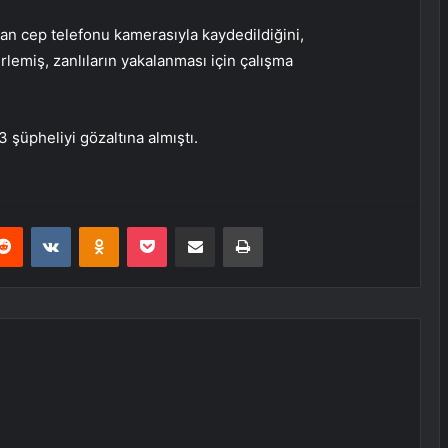
ndan cep telefonu kamerasıyla kaydedildiğini,
rlemiş, zanlıların yakalanması için çalışma
 şüpheliyi gözaltına almıştı.
erest
Reddit
VKontakte
Odnoklassniki
Pocket
E-Posta ile paylaş
Yazdır