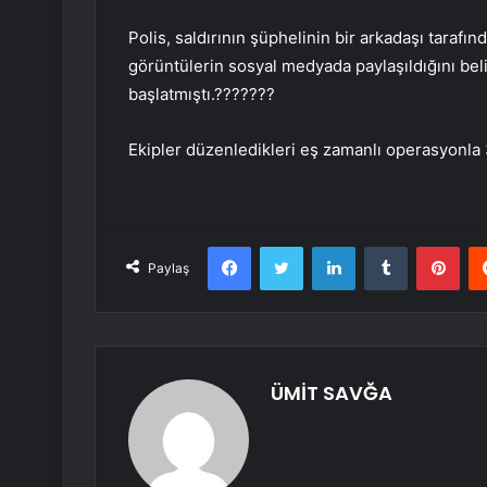
Polis, saldırının şüphelinin bir arkadaşı tarafı
görüntülerin sosyal medyada paylaşıldığını beli
başlatmıştı.???????
Ekipler düzenledikleri eş zamanlı operasyonla 3
Facebook
Twitter
LinkedIn
Tumblr
Pint
Paylaş
ÜMİT SAVĞA