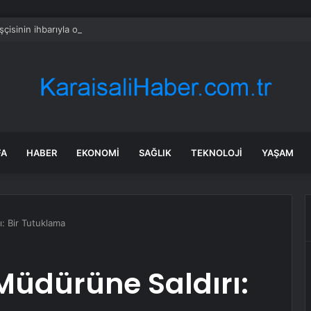
işçisinin ihbarıyla ortaya çıktı: Beyoğlu’nda sır ölüm
FA
HABER
EKONOMI
SAĞLIK
TEKNOLOJI
YAŞAM
ı: Bir Tutuklama
 Müdürüne Saldırı: