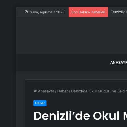
Temizlik 
Cuma, Ağustos 7 2026
Son Dakika Haberleri
ANASAY
Anasayfa
/
Haber
/
Denizli’de Okul Müdürüne Saldır
Haber
Denizli’de Okul