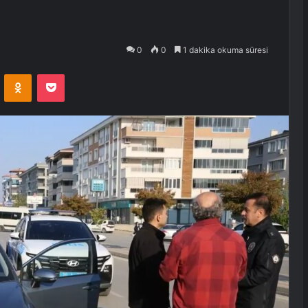
0
0
1 dakika okuma süresi
VKontakte
Odnoklassniki
Pocket