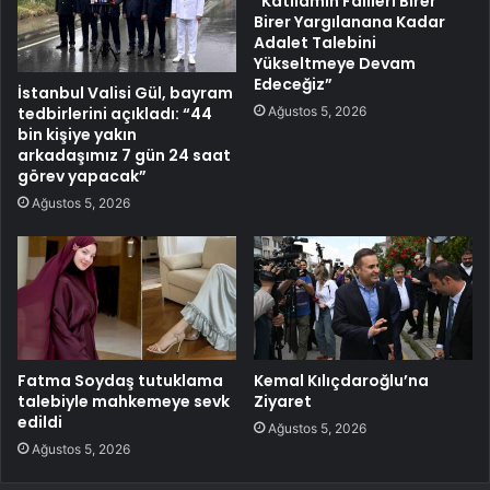
“Katliamın Failleri Birer
Birer Yargılanana Kadar
Adalet Talebini
Yükseltmeye Devam
Edeceğiz”
İstanbul Valisi Gül, bayram
Ağustos 5, 2026
tedbirlerini açıkladı: “44
bin kişiye yakın
arkadaşımız 7 gün 24 saat
görev yapacak”
Ağustos 5, 2026
Fatma Soydaş tutuklama
Kemal Kılıçdaroğlu’na
talebiyle mahkemeye sevk
Ziyaret
edildi
Ağustos 5, 2026
Ağustos 5, 2026