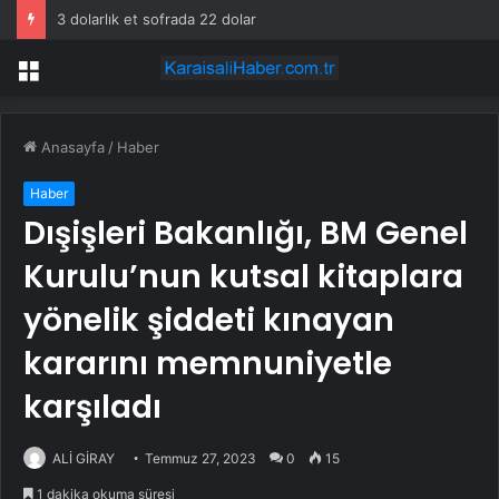
3 dolarlık et sofrada 22 dolar
Menü
Anasayfa
/
Haber
Haber
Dışişleri Bakanlığı, BM Genel
Kurulu’nun kutsal kitaplara
yönelik şiddeti kınayan
kararını memnuniyetle
karşıladı
ALİ GİRAY
Temmuz 27, 2023
0
15
1 dakika okuma süresi