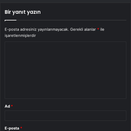
Bir yanıt yazın
E-posta adresiniz yayınlanmayacak.
Gerekli alanlar
*
ile
işaretlenmişlerdir
Y
o
r
u
m
*
Ad
*
E-posta
*