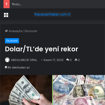
Rusya’da yakıt fiyatları Haziran ve Temmuz’da enflasyona %0,5 ekledi
Menü
Anasayfa
/
Ekonomi
Ekonomi
Dolar/TL’de yeni rekor
ABDULMELİK ORAL
Kasım 17, 2023
0
2
Bir dakikadan az