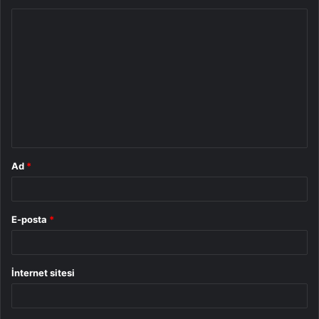
Y
o
r
u
m
*
Ad
*
E-posta
*
İnternet sitesi