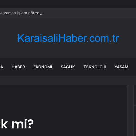
e zaman işlem görecek? Masfen halka arz kaç lot verdi?
FA
HABER
EKONOMI
SAĞLIK
TEKNOLOJI
YAŞAM
ek mi?