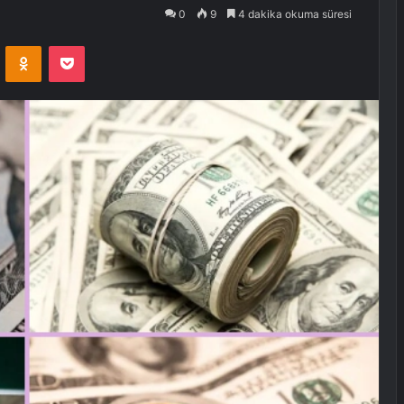
0
9
4 dakika okuma süresi
VKontakte
Odnoklassniki
Pocket