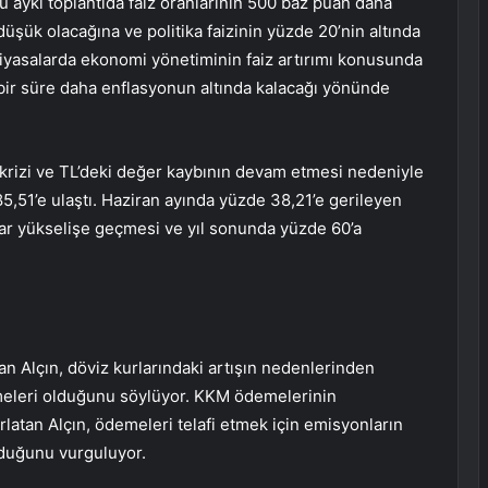
bu ayki toplantıda faiz oranlarının 500 baz puan daha
düşük olacağına ve politika faizinin yüzde 20’nin altında
 piyasalarda ekonomi yönetiminin faiz artırımı konusunda
 bir süre daha enflasyonun altında kalacağı yönünde
r krizi ve TL’deki değer kaybının devam etmesi nedeniyle
5,51’e ulaştı. Haziran ayında yüzde 38,21’e gerileyen
krar yükselişe geçmesi ve yıl sonunda yüzde 60’a
 Alçın, döviz kurlarındaki artışın nedenlerinden
meleri olduğunu söylüyor. KKM ödemelerinin
rlatan Alçın, ödemeleri telafi etmek için emisyonların
lduğunu vurguluyor.