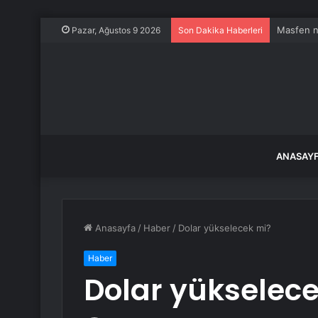
Masfen n
Pazar, Ağustos 9 2026
Son Dakika Haberleri
ANASAY
Anasayfa
/
Haber
/
Dolar yükselecek mi?
Haber
Dolar yükselec