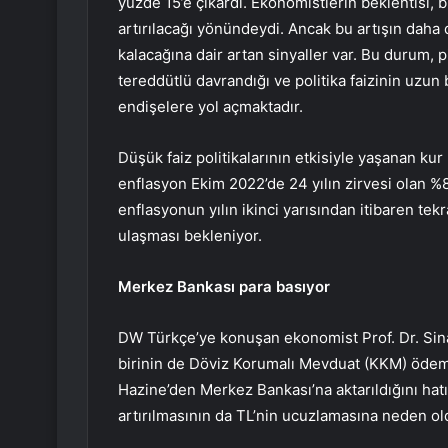
yüzde 15’e çıkardı. Ekonomistlerin beklentisi, 
artırılacağı yönündeydi. Ancak bu artışın daha 
kalacağına dair artan sinyaller var. Bu durum,
tereddütlü davrandığı ve politika faizinin uzun
endişelere yol açmaktadır.
Düşük faiz politikalarının etkisiyle yaşanan ku
enflasyon Ekim 2022’de 24 yılın zirvesi olan %8
enflasyonun yılın ikinci yarısından itibaren te
ulaşması bekleniyor.
Merkez Bankası para basıyor
DW Türkçe’ye konuşan ekonomist Prof. Dr. Sinan
birinin de Döviz Korumalı Mevduat (KKM) öde
Hazine’den Merkez Bankası’na aktarıldığını hatı
artırılmasının da TL’nin ucuzlamasına neden o