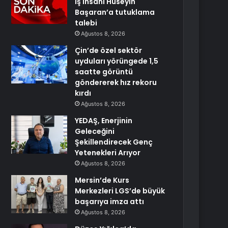
iş insanı Hüseyin
Başaran’a tutuklama
talebi
Ağustos 8, 2026
Çin’de özel sektör
uyduları yörüngede 1,5
saatte görüntü
göndererek hız rekoru
kırdı
Ağustos 8, 2026
YEDAŞ, Enerjinin
Geleceğini
Şekillendirecek Genç
Yetenekleri Arıyor
Ağustos 8, 2026
Mersin’de Kurs
Merkezleri LGS’de büyük
başarıya imza attı
Ağustos 8, 2026