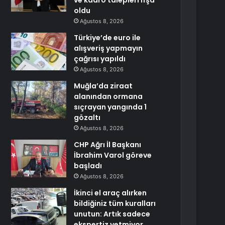
ve kadro talepleri ifşa
oldu
Ağustos 8, 2026
Türkiye’de euro ile
alışveriş yapmayın
çağrısı yapıldı
Ağustos 8, 2026
Muğla’da ziraat
alanından ormana
sıçrayan yangında 1
gözaltı
Ağustos 8, 2026
CHP Ağrı İl Başkanı
İbrahim Varol göreve
başladı
Ağustos 8, 2026
İkinci el araç alırken
bildiğiniz tüm kuralları
unutun: Artık sadece
ekspertiz yetmiyor