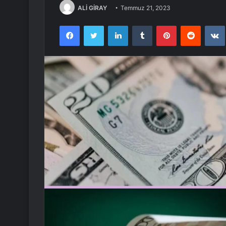
ALİ GİRAY
Temmuz 21, 2023
Facebook
Twitter
LinkedIn
Tumblr
Pinterest
Reddit