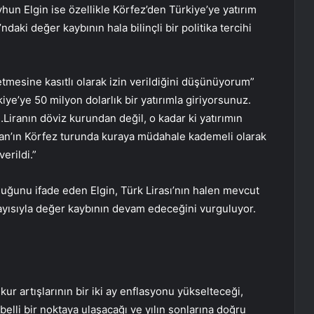
un Elgin ise özellikle Körfez’den Türkiye’ye yatırım
daki değer kaybının hala bilinçli bir politika tercihi
tmesine kasıtlı olarak izin verildiğini düşünüyorum”
iye’ye 50 milyon dolarlık bir yatırımla giriyorsunuz.
ı.Liranın döviz kurundan değil, o kadar ki yatırımın
doğan’ın Körfez turunda kuraya müdahale kademeli olarak
erildi.”
ğunu ifade eden Elgin, Türk Lirası’nın halen mevcut
layısıyla değer kaybının devam edeceğini vurguluyor.
ur artışlarının bir iki ay enflasyonu yükselteceği,
belli bir noktaya ulaşacağı ve yılın sonlarına doğru