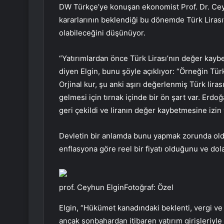
DW Türkçe’ye konuşan ekonomist Prof. Dr. Ceyh
kararlarının beklendiği bu dönemde Türk Lirası’n
olabileceğini düşünüyor.
“Yatırımlardan önce Türk Lirası’nın değer kaybe
diyen Elgin, bunu şöyle açıklıyor: “Örneğin Türk
Orjinal kur, şu anki aşırı değerlenmiş Türk liras
gelmesi için tırnak içinde bir ön şart var. Er
geri çekildi ve liranın değer kaybetmesine izin v
Devletin bir anlamda bunu yapmak zorunda oldu
enflasyona göre reel bir fiyatı olduğunu ve do
prof. Ceyhun ElginFotoğraf: Özel
Elgin, “Hükümet kanadındaki beklenti, vergi ve k
ancak sonbahardan itibaren yatırım girişleriyle 