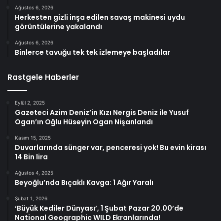
Ağustos 6, 2026
Herkesten gizli inşa edilen savaş makinesi uydu
görüntülerine yakalandı
Ağustos 6, 2026
Binlerce tavuğu tek tek izlemeye başladılar
Rastgele Haberler
Eylül 2, 2025
Gazeteci Azim Deniz’in Kızı Nergis Deniz ile Yusuf
Ogan’ın Oğlu Hüseyin Ogan Nişanlandı
Kasım 15, 2025
Duvarlarında sünger var, penceresi yok! Bu evin kirası
14 Bin lira
Ağustos 4, 2025
Beyoğlu’nda Bıçaklı Kavga: 1 Ağır Yaralı
Şubat 1, 2026
‘Büyük Kediler Dünyası’, 1 Şubat Pazar 20.00’de
National Geographic WILD Ekranlarında!