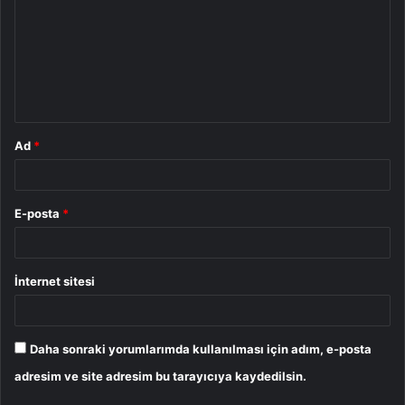
r
u
m
*
Ad
*
E-posta
*
İnternet sitesi
Daha sonraki yorumlarımda kullanılması için adım, e-posta
adresim ve site adresim bu tarayıcıya kaydedilsin.