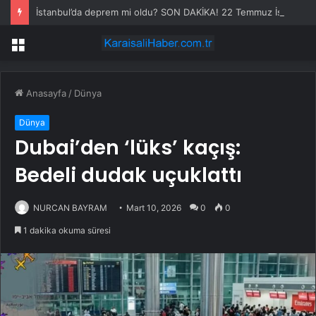
İstanbul’da deprem mi oldu? SON DAKİKA! 22 Temmuz İstanbul’da az önce nerede deprem oldu?
Menü
Anasayfa
/
Dünya
Dünya
Dubai’den ‘lüks’ kaçış:
Bedeli dudak uçuklattı
NURCAN BAYRAM
Mart 10, 2026
0
0
1 dakika okuma süresi