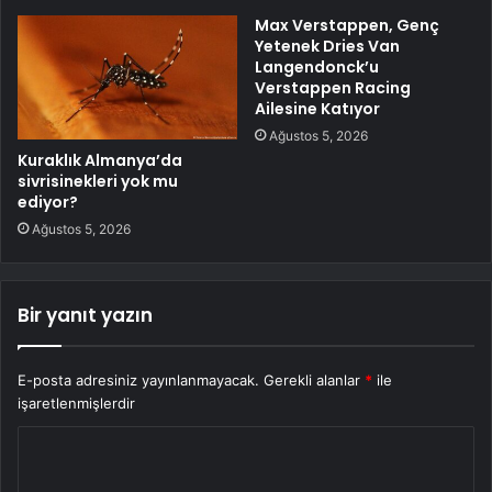
Max Verstappen, Genç
Yetenek Dries Van
Langendonck’u
Verstappen Racing
Ailesine Katıyor
Ağustos 5, 2026
Kuraklık Almanya’da
sivrisinekleri yok mu
ediyor?
Ağustos 5, 2026
Bir yanıt yazın
E-posta adresiniz yayınlanmayacak.
Gerekli alanlar
*
ile
işaretlenmişlerdir
Y
o