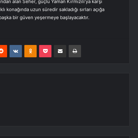
ndan alan Seher, güçlü Yaman Kırmızılı’ya karşı
klı konağında uzun süredir sakladığı sırları açığa
başka bir güven yeşermeye başlayacaktır.
erest
Reddit
VKontakte
Odnoklassniki
Pocket
E-Posta ile paylaş
Yazdır