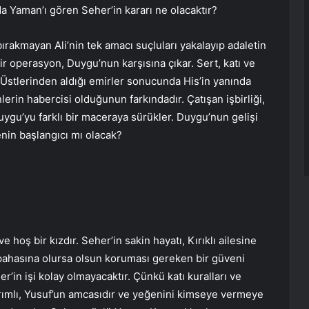
a Yaman’ı gören Seher’in kararı ne olacaktır?
rakmayan Ali’nin tek amacı suçluları yakalayıp adaletin
 bir operasyon, Duygu’nun karşısına çıkar. Sert, katı ve
ir. Üstlerinden aldığı emirler sonucunda His’in yanında
lerin habercisi olduğunun farkındadır. Çatışan işbirliği,
uygu’yu farklı bir maceraya sürükler. Duygu’nun gelişi
enin başlangıcı mı olacak?
 hoş bir kızdır. Seher’in sakin hayatı, Kırıklı ailesine
e pahasına olursa olsun koruması gereken bir güveni
’in işi kolay olmayacaktır. Çünkü katı kuralları ve
ırımlı, Yusuf’un amcasıdır ve yeğenini kimseye vermeye