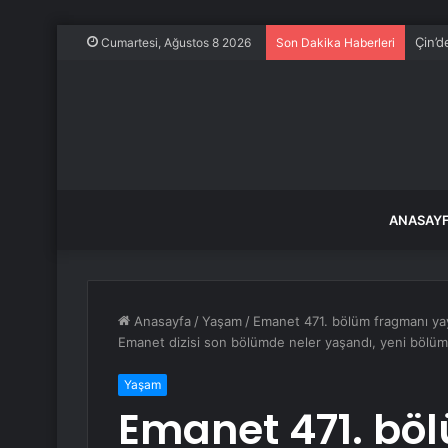
Çin’d
Cumartesi, Ağustos 8 2026
Son Dakika Haberleri
ANASAY
Anasayfa
/
Yaşam
/
Emanet 471. bölüm fragmanı yay
Emanet dizisi son bölümde neler yaşandı, yeni bölüm
Yaşam
Emanet 471. bö