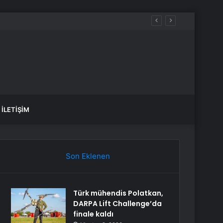
ru kırdı
İLETIŞIM
Son Eklenen
Türk mühendis Polatkan,
DARPA Lift Challenge’da
finale kaldı