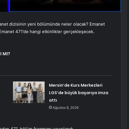
manet dizisinin yeni bölümünde neler olacak? Emanet
 Emanet 471’de hangi etkinlikler gerçekleşecek.
 MI?
Mersin’de Kurs Merkezleri
LGS’de büyük başarıya imza
attı
Ağustos 8, 2026
ndan 471. bölüm fragmanı yayınlandı.