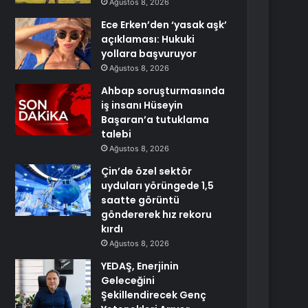
Ağustos 8, 2026
Ece Erken’den ‘yasak aşk’
açıklaması: Hukuki
yollara başvuruyor
Ağustos 8, 2026
Ahbap soruşturmasında
iş insanı Hüseyin
Başaran’a tutuklama
talebi
Ağustos 8, 2026
Çin’de özel sektör
uyduları yörüngede 1,5
saatte görüntü
göndererek hız rekoru
kırdı
Ağustos 8, 2026
YEDAŞ, Enerjinin
Geleceğini
Şekillendirecek Genç