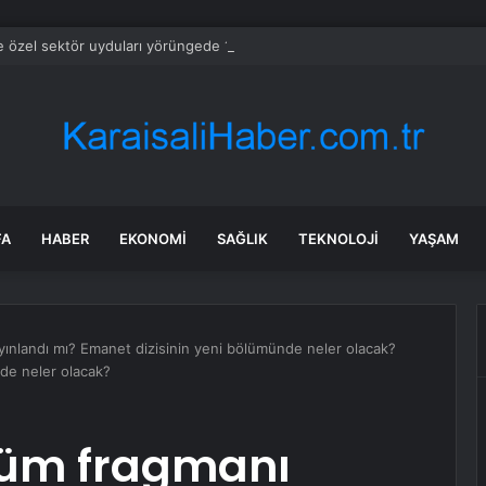
e özel sektör uyduları yörüngede 1,5 saatte görüntü göndererek hız reko
FA
HABER
EKONOMI
SAĞLIK
TEKNOLOJI
YAŞAM
ınlandı mı? Emanet dizisinin yeni bölümünde neler olacak?
de neler olacak?
lüm fragmanı