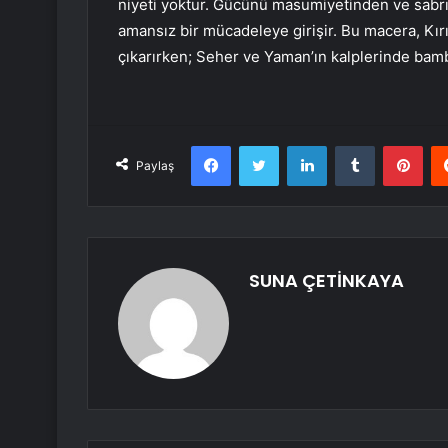
niyeti yoktur. Gücünü masumiyetinden ve sabrı
amansız bir mücadeleye girişir. Bu macera, Kırı
çıkarırken; Seher ve Yaman’ın kalplerinde bam
Facebook
Twitter
LinkedIn
Tumblr
Pint
Paylaş
SUNA ÇETİNKAYA