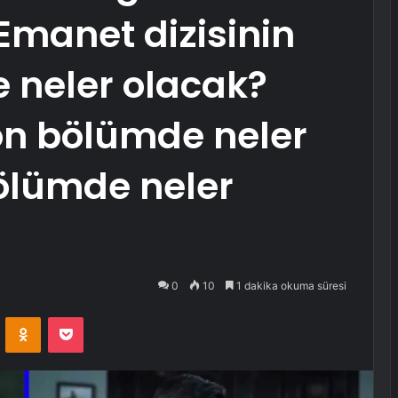
Emanet dizisinin
 neler olacak?
on bölümde neler
ölümde neler
0
10
1 dakika okuma süresi
VKontakte
Odnoklassniki
Pocket