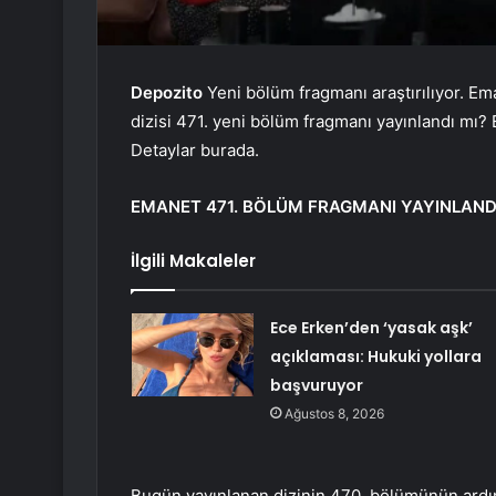
Depozito
Yeni bölüm fragmanı araştırılıyor. E
dizisi 471. yeni bölüm fragmanı yayınlandı mı?
Detaylar burada.
EMANET 471. BÖLÜM FRAGMANI YAYINLANDI
İlgili Makaleler
Ece Erken’den ‘yasak aşk’
açıklaması: Hukuki yollara
başvuruyor
Ağustos 8, 2026
Bugün yayınlanan dizinin 470. bölümünün ardı