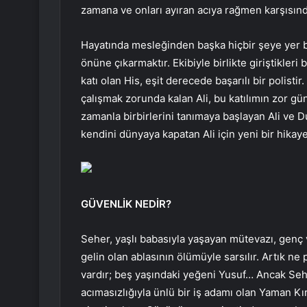
zamana ve onları ayıran acıya rağmen karşısınd
Hayatında mesleğinden başka hiçbir şeye yer bı
önüne çıkarmaktır. Ekibiyle birlikte giriştikleri
katı olan His, eşit derecede başarılı bir polist
çalışmak zorunda kalan Ali, bu katılımın zor gün
zamanla birbirlerini tanımaya başlayan Ali ve D
kendini dünyaya kapatan Ali için yeni bir hikay
GÜVENLİK NEDİR?
Seher, yaşlı babasıyla yaşayan mütevazı, genç ve
gelin olan ablasının ölümüyle sarsılır. Artık n
vardır; beş yaşındaki yeğeni Yusuf… Ancak Seher
acımasızlığıyla ünlü bir iş adamı olan Yaman K