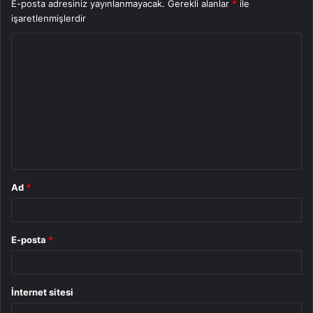
E-posta adresiniz yayınlanmayacak.
Gerekli alanlar
*
ile
işaretlenmişlerdir
Y
o
r
u
m
*
Ad
*
E-posta
*
İnternet sitesi