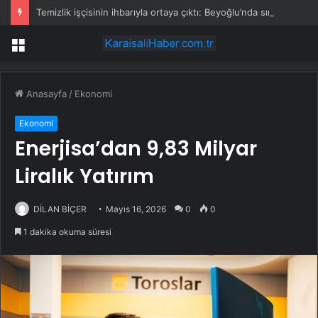
Temizlik işçisinin ihbarıyla ortaya çıktı: Beyoğlu’nda sır ölüm
Menü
Anasayfa
/
Ekonomi
Ekonomi
Enerjisa’dan 9,83 Milyar
Liralık Yatırım
DİLAN BİÇER
Mayıs 16, 2026
0
0
1 dakika okuma süresi