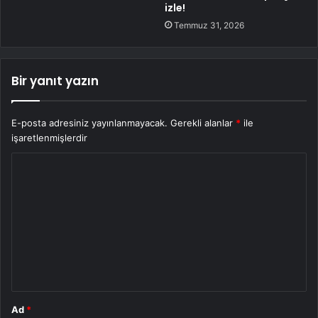
izle!
Temmuz 31, 2026
Bir yanıt yazın
E-posta adresiniz yayınlanmayacak.
Gerekli alanlar
*
ile
işaretlenmişlerdir
Y
o
r
u
m
*
Ad
*