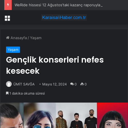
WeRide hissesi 12 Ağustos’taki kazanç raporuyla %10 hareket edebilir
Menü
Anasayfa
/
Yaşam
Yaşam
Gençlik konserleri nefes
kesecek
ÜMİT SAVĞA
Mayıs 12, 2024
0
0
1 dakika okuma süresi