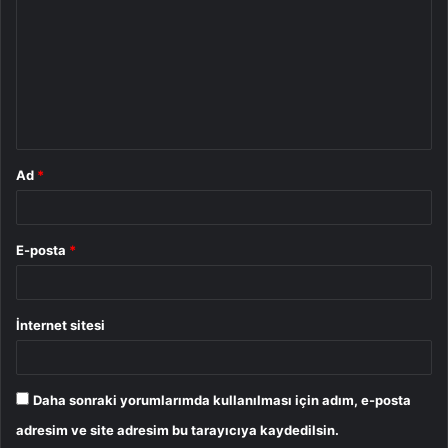
r
u
m
*
Ad
*
E-posta
*
İnternet sitesi
Daha sonraki yorumlarımda kullanılması için adım, e-posta
adresim ve site adresim bu tarayıcıya kaydedilsin.