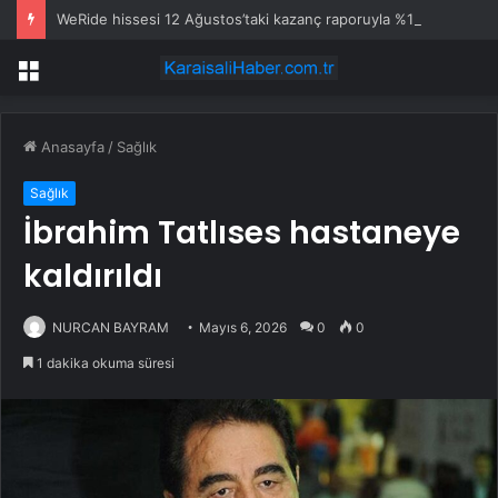
WeRide hissesi 12 Ağustos’taki kazanç raporuyla %10 hareket edebilir
Menü
Anasayfa
/
Sağlık
Sağlık
İbrahim Tatlıses hastaneye
kaldırıldı
NURCAN BAYRAM
Mayıs 6, 2026
0
0
1 dakika okuma süresi