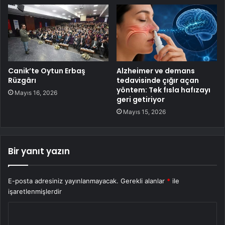
Canik’te Oytun Erbaş
Alzheimer ve demans
Rüzgârı
tedavisinde çığır açan
yöntem: Tek fısla hafızayı
Mayıs 16, 2026
geri getiriyor
Mayıs 15, 2026
Bir yanıt yazın
E-posta adresiniz yayınlanmayacak.
Gerekli alanlar
*
ile
işaretlenmişlerdir
Y
o