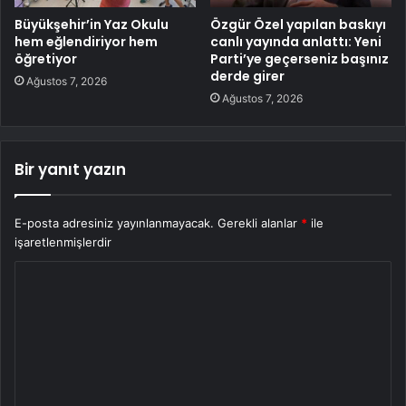
Büyükşehir’in Yaz Okulu
Özgür Özel yapılan baskıyı
hem eğlendiriyor hem
canlı yayında anlattı: Yeni
öğretiyor
Parti’ye geçerseniz başınız
derde girer
Ağustos 7, 2026
Ağustos 7, 2026
Bir yanıt yazın
E-posta adresiniz yayınlanmayacak.
Gerekli alanlar
*
ile
işaretlenmişlerdir
Y
o
r
u
m