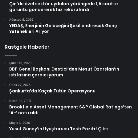
Çin’de özel sektör uyduları yörüngede 1,5 saatte
görüntü göndererek hız rekoru kırdı
Ağustos 8, 2026
YEDAŞ, Enerjinin Geleceğini Şekillendirecek Genç
Yetenekleri Arıyor
Rastgele Haberler
Şubat 16, 2026
BBP Genel Başkanı Destici’den Mesut Özarslan’ın
istifasına çarpıcı yorum
Ocak 27, 2026
Şanlıurfa’da Kaçak Tütün Operasyonu
Nisan 21, 2025
Brookfield Asset Management S&P Global Ratings’ten
’A-’ notu aldı
Mayıs 3, 2026
Yusuf Güney’in Uyuşturucu Testi Pozitif Çıktı