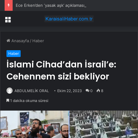
Ece Erken’den ‘yasak aşk’ açıklaması: Hukuki yollara başvuruyor
Menü
Anasayfa
/
Haber
Haber
İslami Cihad’dan İsrail’e:
Cehennem sizi bekliyor
ABDULMELİK ORAL
Ekim 22, 2023
0
8
1 dakika okuma süresi