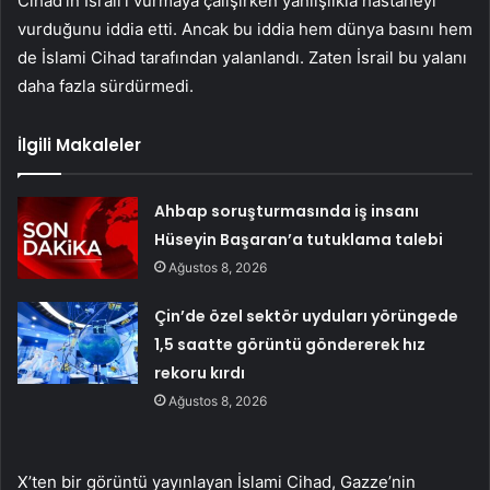
Cihad’ın İsrail’i vurmaya çalışırken yanlışlıkla hastaneyi
vurduğunu iddia etti. Ancak bu iddia hem dünya basını hem
de İslami Cihad tarafından yalanlandı. Zaten İsrail bu yalanı
daha fazla sürdürmedi.
İlgili Makaleler
Ahbap soruşturmasında iş insanı
Hüseyin Başaran’a tutuklama talebi
Ağustos 8, 2026
Çin’de özel sektör uyduları yörüngede
1,5 saatte görüntü göndererek hız
rekoru kırdı
Ağustos 8, 2026
X’ten bir görüntü yayınlayan İslami Cihad, Gazze’nin