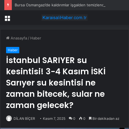
Bursa Osmangazi’de kaldırımlar işgalden temizlendi
Menü
Anasayfa
/
Haber
Haber
İstanbul SARIYER su
kesintisi! 3-4 Kasım İSKİ
Sarıyer su kesintisi ne
zaman bitecek, sular ne
zaman gelecek?
DİLAN BİÇER
Kasım 7, 2025
0
0
Bir dakikadan az