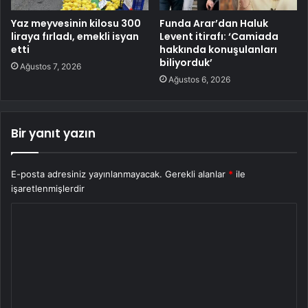
Yaz meyvesinin kilosu 300
Funda Arar’dan Haluk
liraya fırladı, emekli isyan
Levent itirafı: ‘Camiada
etti
hakkında konuşulanları
biliyorduk’
Ağustos 7, 2026
Ağustos 6, 2026
Bir yanıt yazın
E-posta adresiniz yayınlanmayacak.
Gerekli alanlar
*
ile
işaretlenmişlerdir
Y
o
r
u
m