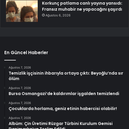
Korkunç patlama canlı yayına yansıdı:
Fransız muhabir ne yapacağını şaşırdı
Ağustos 6, 2026
En Güncel Haberler
Ağustos 7, 2026
Temizlik işçisinin ihbarıyla ortaya çıktı: Beyoğlu’nda sır
ölüm
Ağustos 7, 2026
Bursa Osmangazi’de kaldırımlar işgalden temizlendi
Ağustos 7, 2026
Çocuklarda horlama, geniz etinin habercisi olabilir!
Ağustos 7, 2026
Albüm: Çin Üretimi Rüzgar Türbini Kurulum Gemisi
Danimarka’ya Teslim Edildi