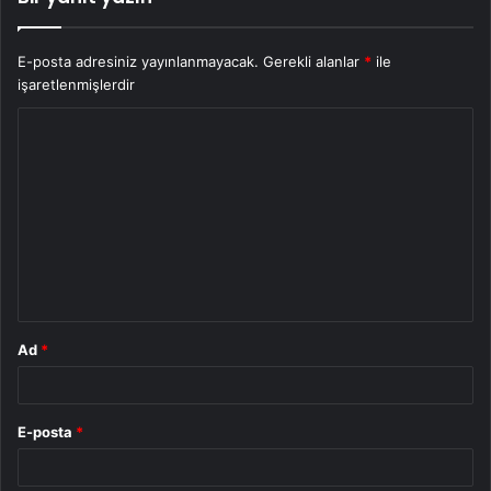
E-posta adresiniz yayınlanmayacak.
Gerekli alanlar
*
ile
işaretlenmişlerdir
Y
o
r
u
m
*
Ad
*
E-posta
*