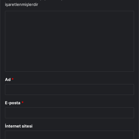
işaretlenmişlerdir
Y
o
r
u
m
*
Ad
*
E-posta
*
İnternet sitesi