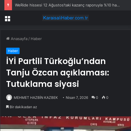
WeRide hissesi 12 Ağustos’taki kazanç raporuyla %10 hareket edebilir
Menü
Anasayfa
/
Haber
Haber
İYİ Partili Türkoğlu’ndan
Tanju Özcan açıklaması:
Tutuklama siyasi
MEHMET HAZBİN KAZBEK
Nisan 7, 2026
0
0
Bir dakikadan az