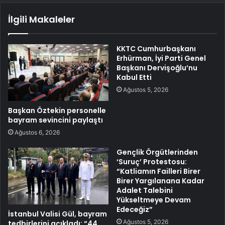
İlgili Makaleler
KKTC Cumhurbaşkanı
Erhürman, İyi Parti Genel
Başkanı Dervişoğlu’nu
Kabul Etti
Ağustos 5, 2026
Başkan Öztekin personelle
bayram sevincini paylaştı
Ağustos 6, 2026
Gençlik Örgütlerinden
‘Suruç’ Protestosu:
“Katliamın Failleri Birer
Birer Yargılanana Kadar
Adalet Talebini
Yükseltmeye Devam
Edeceğiz”
İstanbul Valisi Gül, bayram
Ağustos 5, 2026
tedbirlerini açıkladı: “44