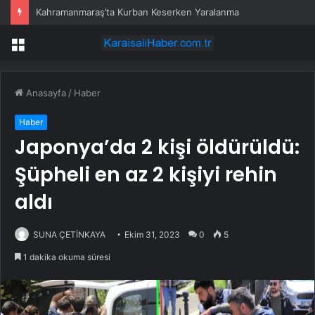
Kahramanmaraş’ta Kurban Keserken Yaralanma
Menü
Anasayfa
/
Haber
Haber
Japonya’da 2 kişi öldürüldü:
Şüpheli en az 2 kişiyi rehin
aldı
SUNA ÇETİNKAYA
Ekim 31, 2023
0
5
1 dakika okuma süresi