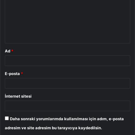
r
u
m
*
Ad
*
E-posta
*
İnternet sitesi
Daha sonraki yorumlarımda kullanılması için adım, e-posta
adresim ve site adresim bu tarayıcıya kaydedilsin.