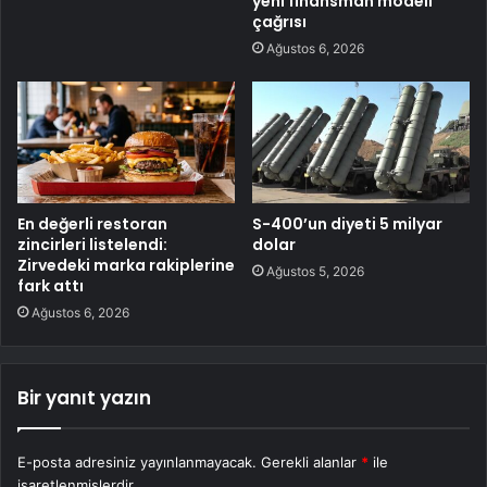
yeni finansman modeli
çağrısı
Ağustos 6, 2026
En değerli restoran
S-400’un diyeti 5 milyar
zincirleri listelendi:
dolar
Zirvedeki marka rakiplerine
Ağustos 5, 2026
fark attı
Ağustos 6, 2026
Bir yanıt yazın
E-posta adresiniz yayınlanmayacak.
Gerekli alanlar
*
ile
işaretlenmişlerdir