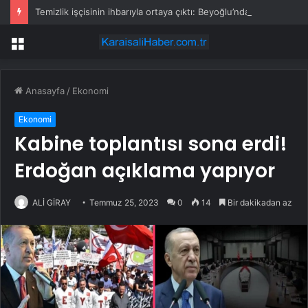
Temizlik işçisinin ihbarıyla ortaya çıktı: Beyoğlu’nda sır ölüm
Menü
Anasayfa
/
Ekonomi
Ekonomi
Kabine toplantısı sona erdi!
Erdoğan açıklama yapıyor
ALİ GİRAY
Temmuz 25, 2023
0
14
Bir dakikadan az