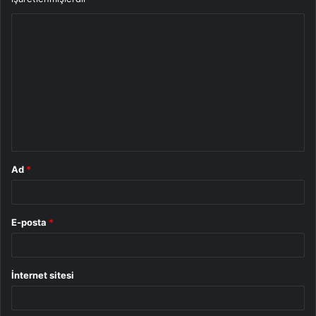
Y
o
r
u
m
*
Ad
*
E-posta
*
İnternet sitesi