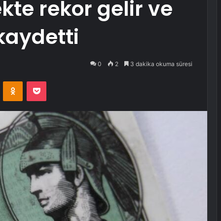
kte rekor gelir ve
aydetti
0
2
3 dakika okuma süresi
VKontakte
Odnoklassniki
Pocket