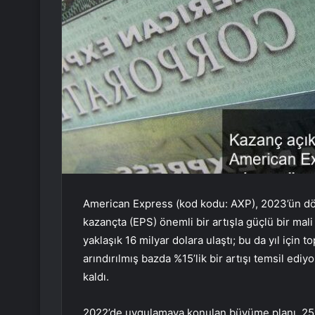
American Express (kod kodu: AXP), 2023’ün dö
kazançta (EPS) önemli bir artışla güçlü bir mali
yaklaşık 16 milyar dolara ulaştı; bu da yıl için
arındırılmış bazda %15’lik bir artışı temsil ediy
kaldı.
2022’de uygulamaya konulan büyüme planı, 25 m