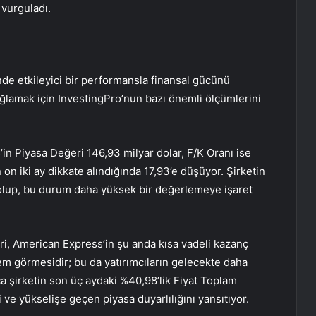
 vurguladı.
e etkileyici bir performansla finansal gücünü
ağlamak için InvestingPro’nun bazı önemli ölçümlerini
in Piyasa Değeri 146,93 milyar dolar, F/K Oranı ise
n on iki ay dikkate alındığında 17,93’e düşüyor. Şirketin
 olup, bu durum daha yüksek bir değerlemeye işaret
ri, American Express’in şu anda kısa vadeli kazanç
em görmesidir; bu da yatırımcıların gelecekte daha
ca şirketin son üç aydaki %40,98’lik Fiyat Toplam
ni ve yükselişe geçen piyasa duyarlılığını yansıtıyor.