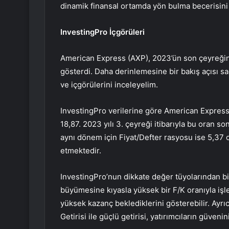
dinamik finansal ortamda yön bulma becerisini
InvestingPro İçgörüleri
American Express (AXP), 2023’ün son çeyreğind
gösterdi. Daha derinlemesine bir bakış açısı s
ve içgörülerini inceleyelim.
InvestingPro verilerine göre American Express’
18,87. 2023 yılı 3. çeyreği itibarıyla bu oran so
aynı dönem için Fiyat/Defter rasyosu ise 5,37
etmektedir.
InvestingPro’nun dikkate değer tüyolarından bi
büyümesine kıyasla yüksek bir F/K oranıyla işl
yüksek kazanç beklediklerini gösterebilir. Ayrı
Getirisi ile güçlü getirisi, yatırımcıların güveni