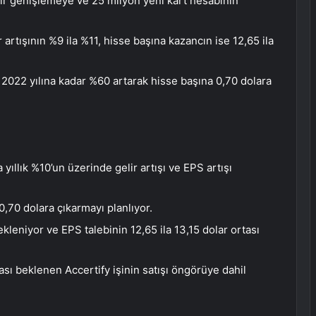
ir genişlemeye ve 25 milyon yeni kart hesabının
r artışının %9 ila %11, hisse başına kazancın ise 12,65 ila
i 2022 yılına kadar %60 artarak hisse başına 0,70 dolara
 yıllık %10’un üzerinde gelir artışı ve EPS artışı
0,70 dolara çıkarmayı planlıyor.
ekleniyor ve EPS talebinin 12,65 ila 13,15 dolar ortası
sı beklenen Accertify işinin satışı öngörüye dahil