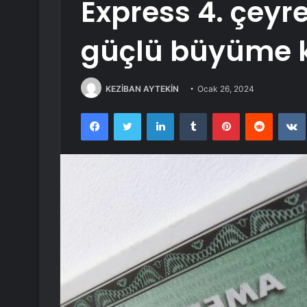
Express 4. çeyre
güçlü büyüme k
KEZİBAN AYTEKİN
Ocak 26, 2024
Facebook
Twitter
LinkedIn
Tumblr
Pinterest
Reddit