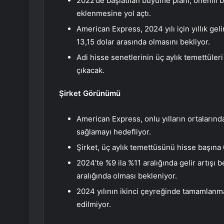
2022’de başlatılan büyüme planı, önemli b
eklenmesine yol açtı.
American Express, 2024 yılı için yıllık geli
13,15 dolar arasında olmasını bekliyor.
Adi hisse senetlerinin üç aylık temettüler
çıkacak.
Şirket Görünümü
American Express, onlu yılların ortalarında
sağlamayı hedefliyor.
Şirket, üç aylık temettüsünü hisse başına 
2024’te %9 ila %11 aralığında gelir artışı b
aralığında olması bekleniyor.
2024 yılının ikinci çeyreğinde tamamlanma
edilmiyor.