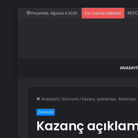
KKTC 
Perşembe, Ağustos 6 2026
Son Dakika Haberleri
ANASAY
Anasayfa
/
Ekonomi
/
Kazanç açıklaması: American 
Ekonomi
Kazanç açıklam