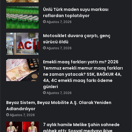
Ünlü Türk maden suyu markası
raflardan toplatılıyor
Ağustos 7, 2026
Motosiklet duvara çarptı, genç
sürücü öldü
Ağustos 7, 2026
Emekli maaş farkları yattı mı? 2026
Temmuz emekli memur maaş farkları
ne zaman yatacak? SSK, BAĞKUR 4A,
4A, 4C emekli maaş farkı ödeme
günleri
Ağustos 7, 2026
Beyaz Sistem, Beyaz Mobilite A.Ş. Olarak Yeniden
Adlandırılıyor
Ağustos 7, 2026
7 aylık hamile Melike Şahin sahnede
göbek attı: Sosyal medyayı ikiye