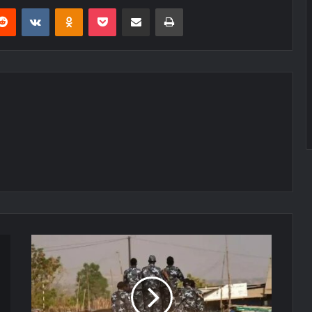
erest
Reddit
VKontakte
Odnoklassniki
Pocket
E-Posta ile paylaş
Yazdır