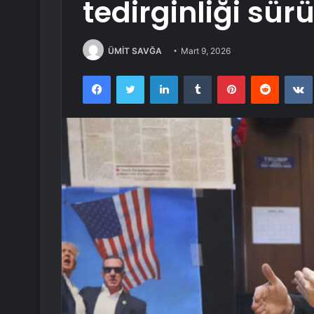
tedirginliği sür
ÜMİT SAVĞA
Mart 9, 2026
Facebook
Twitter
LinkedIn
Tumblr
Pinterest
Reddit