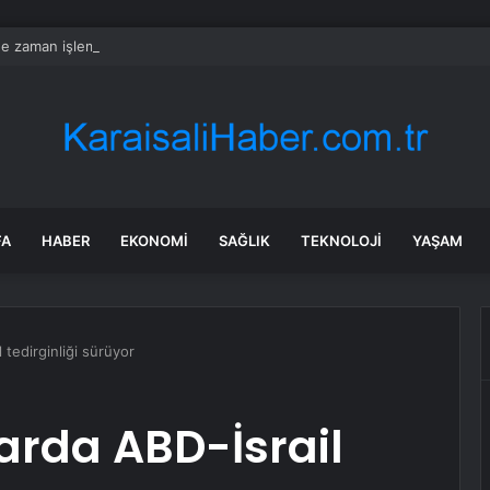
e zaman işlem görecek? Masfen halka arz kaç lot verdi?
FA
HABER
EKONOMI
SAĞLIK
TEKNOLOJI
YAŞAM
 tedirginliği sürüyor
arda ABD-İsrail