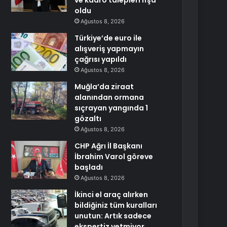
ve kadro talepleri ifşa
oldu
Ağustos 8, 2026
Türkiye’de euro ile
alışveriş yapmayın
çağrısı yapıldı
Ağustos 8, 2026
Muğla’da ziraat
alanından ormana
sıçrayan yangında 1
gözaltı
Ağustos 8, 2026
CHP Ağrı İl Başkanı
İbrahim Varol göreve
başladı
Ağustos 8, 2026
İkinci el araç alırken
bildiğiniz tüm kuralları
unutun: Artık sadece
ekspertiz yetmiyor