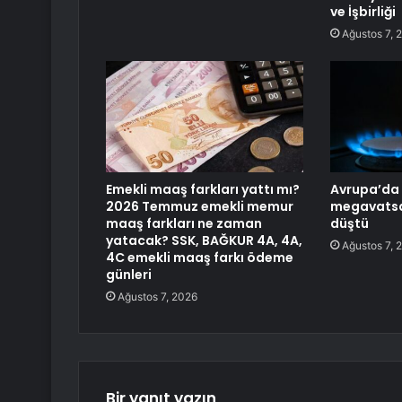
ve İşbirliği
Ağustos 7, 
Emekli maaş farkları yattı mı?
Avrupa’da 
2026 Temmuz emekli memur
megavatsa
maaş farkları ne zaman
düştü
yatacak? SSK, BAĞKUR 4A, 4A,
Ağustos 7, 
4C emekli maaş farkı ödeme
günleri
Ağustos 7, 2026
Bir yanıt yazın