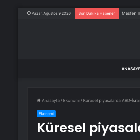
Masfen n
Pazar, Ağustos 9 2026
Son Dakika Haberleri
ANASAY
Anasayfa
/
Ekonomi
/
Küresel piyasalarda ABD-İsrail
Ekonomi
Küresel piyasal