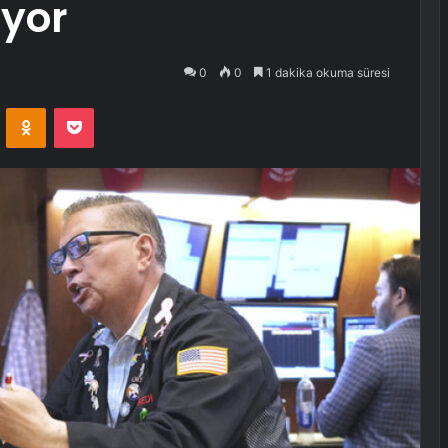
üyor
0
0
1 dakika okuma süresi
VKontakte
Odnoklassniki
Pocket