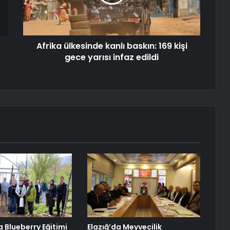
Afrika ülkesinde kanlı baskın: 169 kişi
gece yarısı infaz edildi
 Blueberry Eğitimi
Elazığ’da Meyvecilik