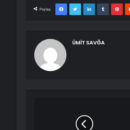
Facebook
Twitter
LinkedIn
Tumblr
Pint
Paylaş
ÜMİT SAVĞA