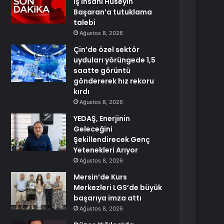
iş insanı Hüseyin
Başaran’a tutuklama
talebi
Ağustos 8, 2026
Çin’de özel sektör
uyduları yörüngede 1,5
saatte görüntü
göndererek hız rekoru
kırdı
Ağustos 8, 2026
YEDAŞ, Enerjinin
Geleceğini
Şekillendirecek Genç
Yetenekleri Arıyor
Ağustos 8, 2026
Mersin’de Kurs
Merkezleri LGS’de büyük
başarıya imza attı
Ağustos 8, 2026