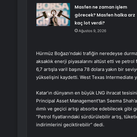
Masfen ne zaman işlem
görecek? Masfen halka arz
kaç lot verdi?
Ağustos 9, 2026
Hürmüz Boğazı’ndaki trafiğin neredeyse durması
aksaklık enerji piyasalarını altüst etti ve petrol
6,7 artışla varil başına 78 dolara yakın bir se
yükselişini kaydetti. West Texas Intermediate y
Katar’ın dünyanın en büyük LNG ihracat tesisini
Principal Asset Management’tan Seema Shah’a gö
ılımlı ve geçici artışı absorbe edebilecek gibi 
“Petrol fiyatlarındaki sürdürülebilir artış, tüke
indirimlerini geciktirebilir” dedi.