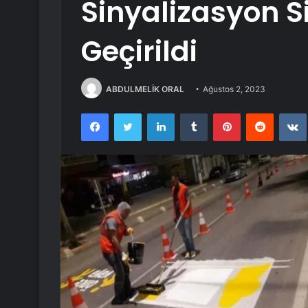
Sinyalizasyon 
Geçirildi
ABDULMELİK ORAL
Ağustos 2, 2023
Facebook
Twitter
LinkedIn
Tumblr
Pinterest
Reddit