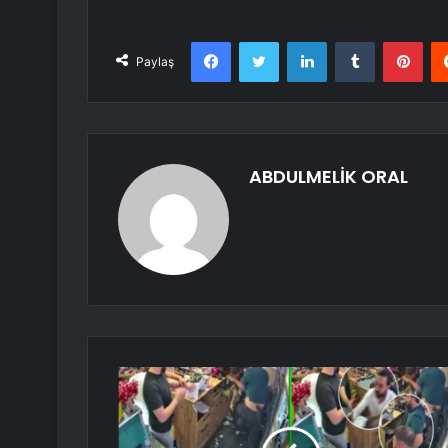
Facebook
Twitter
LinkedIn
Tumblr
Pint
Paylaş
ABDULMELİK ORAL