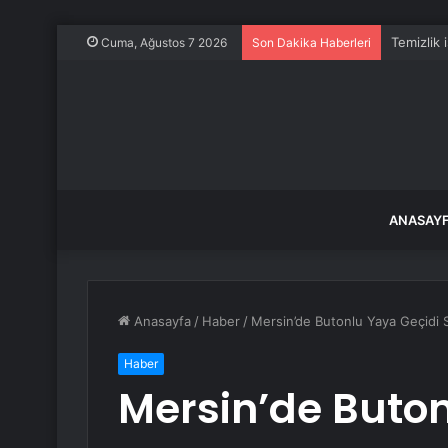
Temizlik 
Cuma, Ağustos 7 2026
Son Dakika Haberleri
ANASAY
Anasayfa
/
Haber
/
Mersin’de Butonlu Yaya Geçidi S
Haber
Mersin’de Buton