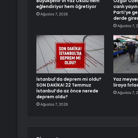
Büyükşehir’in Yaz Okulu hem
Özgür Özel
eğlendiriyor hem öğretiyor
canlı yayın
Parti’ye g
Ağustos 7, 2026
derde gire
Ağustos 7, 
İstanbul’da deprem mi oldu?
Yaz meyves
SON DAKİKA! 22 Temmuz
liraya fırla
İstanbul’da az önce nerede
Ağustos 7, 
deprem oldu?
Ağustos 7, 2026