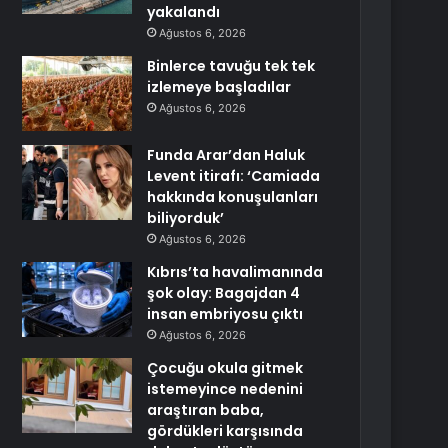
yakalandı
Ağustos 6, 2026
Binlerce tavuğu tek tek
izlemeye başladılar
Ağustos 6, 2026
Funda Arar’dan Haluk
Levent itirafı: ‘Camiada
hakkında konuşulanları
biliyorduk’
Ağustos 6, 2026
Kıbrıs’ta havalimanında
şok olay: Bagajdan 4
insan embriyosu çıktı
Ağustos 6, 2026
Çocuğu okula gitmek
istemeyince nedenini
araştıran baba,
gördükleri karşısında