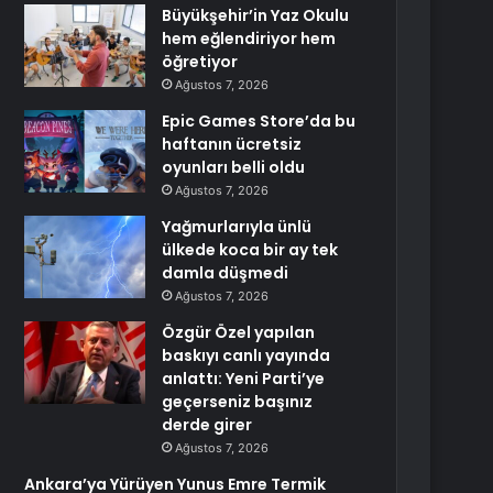
Büyükşehir’in Yaz Okulu
hem eğlendiriyor hem
öğretiyor
Ağustos 7, 2026
Epic Games Store’da bu
haftanın ücretsiz
oyunları belli oldu
Ağustos 7, 2026
Yağmurlarıyla ünlü
ülkede koca bir ay tek
damla düşmedi
Ağustos 7, 2026
Özgür Özel yapılan
baskıyı canlı yayında
anlattı: Yeni Parti’ye
geçerseniz başınız
derde girer
Ağustos 7, 2026
Ankara’ya Yürüyen Yunus Emre Termik