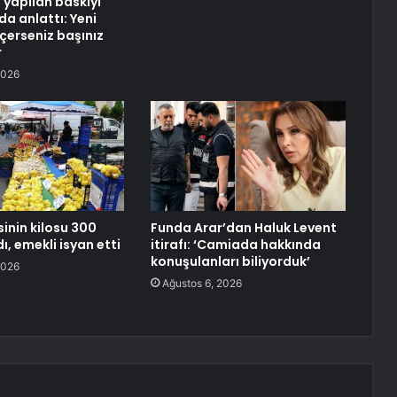
 yapılan baskıyı
da anlattı: Yeni
eçerseniz başınız
r
2026
inin kilosu 300
Funda Arar’dan Haluk Levent
dı, emekli isyan etti
itirafı: ‘Camiada hakkında
konuşulanları biliyorduk’
2026
Ağustos 6, 2026