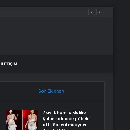
İLETIŞIM
Son Eklenen
7 aylık hamile Melike
Şahin sahnede göbek
attı: Sosyal medyayı