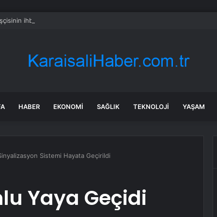
işçisinin ihbarıyla ortaya çıktı: Beyoğlu’nda sır ölüm
FA
HABER
EKONOMI
SAĞLIK
TEKNOLOJI
YAŞAM
inyalizasyon Sistemi Hayata Geçirildi
lu Yaya Geçidi