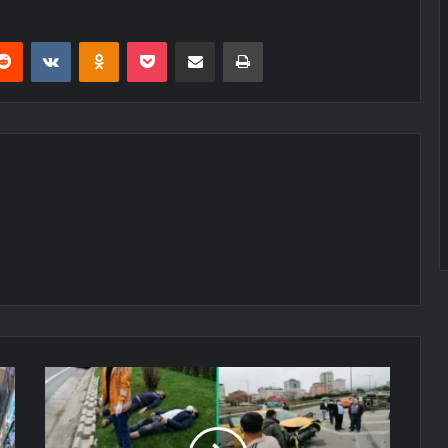
erest
Reddit
VKontakte
Odnoklassniki
Pocket
E-Posta ile paylaş
Yazdır