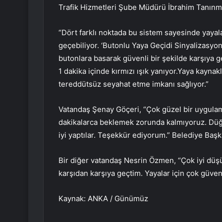
Trafik Hizmetleri Şube Müdürü İbrahim Tanınmış
“Dört farklı noktada bu sistem sayesinde yayala
geçebiliyor. ‘Butonlu Yaya Geçidi Sinyalizasyo
butonlara basarak güvenli bir şekilde karşıya ge
1 dakika içinde kırmızı ışık yanıyor.Yaya kayna
tereddütsüz seyahat etme imkanı sağlıyor.”
Vatandaş Şenay Göçeri, “Çok güzel bir uygulam
dakikalarca beklemek zorunda kalmıyoruz. Düğm
iyi yaptılar. Teşekkür ediyorum.” Belediye Başk
Bir diğer vatandaş Nesrin Özmen, “Çok iyi dü
karşıdan karşıya geçtim. Yayalar için çok güvenl
Kaynak: ANKA / Günümüz