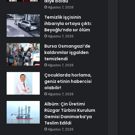
ikiye böldü
Ağustos 7, 2026
Temizlik işçisinin
ihbarıyla ortaya çıktı:
Beyoğlu’nda sır ölüm
Ağustos 7, 2026
Bursa Osmangazi’de
kaldırımlar işgalden
temizlendi
Ağustos 7, 2026
Çocuklarda horlama,
geniz etinin habercisi
olabilir!
Ağustos 7, 2026
Albüm: Çin Üretimi
Rüzgar Türbini Kurulum
Gemisi Danimarka’ya
Teslim Edildi
Ağustos 7, 2026