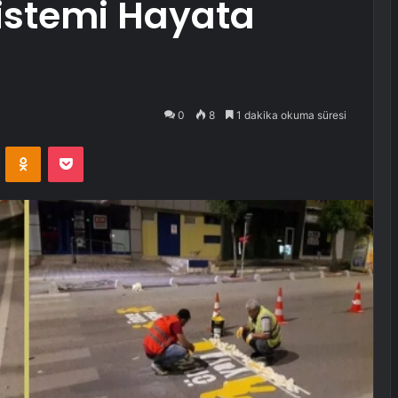
Sistemi Hayata
0
8
1 dakika okuma süresi
VKontakte
Odnoklassniki
Pocket