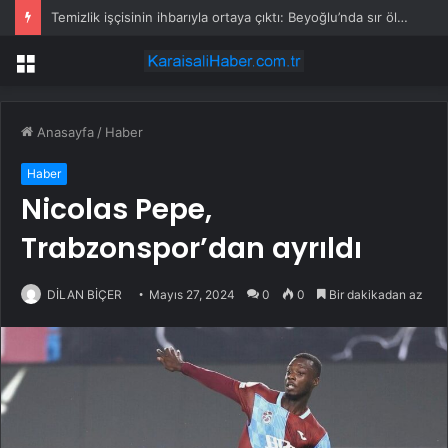
Temizlik işçisinin ihbarıyla ortaya çıktı: Beyoğlu’nda sır ölüm
Menü
Anasayfa
/
Haber
Haber
Nicolas Pepe,
Trabzonspor’dan ayrıldı
DİLAN BİÇER
Mayıs 27, 2024
0
0
Bir dakikadan az