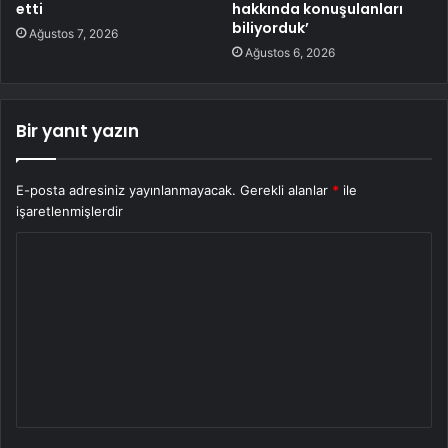
etti
hakkında konuşulanları
biliyorduk’
Ağustos 7, 2026
Ağustos 6, 2026
Bir yanıt yazın
E-posta adresiniz yayınlanmayacak.
Gerekli alanlar
*
ile
işaretlenmişlerdir
Y
o
r
u
m
*