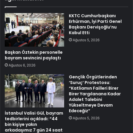
KKTC Cumhurbaşkanı
Erhürman, İyi Parti Genel
Başkanı Dervişoğlu’nu
Kabul Etti
Ağustos 5, 2026
Başkan Öztekin personelle
bayram sevincini paylaştı
Ağustos 6, 2026
Gençlik Örgütlerinden
‘Suruç’ Protestosu:
“Katliamın Failleri Birer
Birer Yargılanana Kadar
Adalet Talebini
Yükseltmeye Devam
Edeceğiz”
İstanbul Valisi Gül, bayram
Ağustos 5, 2026
tedbirlerini açıkladı: “44
bin kişiye yakın
arkadaşımız 7 gün 24 saat