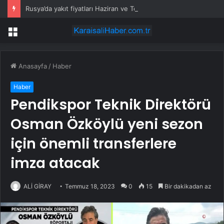
Rusya’da yakıt fiyatları Haziran ve Temmuz’da enflasyona %0,5 ekledi
Menü
Anasayfa
/
Haber
Haber
Pendikspor Teknik Direktörü
Osman Özköylü yeni sezon
için önemli transferlere
imza atacak
ALİ GİRAY
Temmuz 18, 2023
0
15
Bir dakikadan az