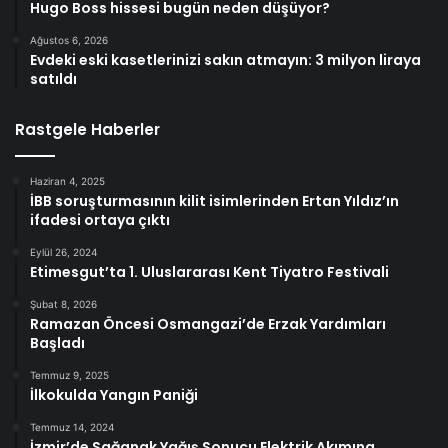
Hugo Boss hissesi bugün neden düşüyor?
Ağustos 6, 2026
Evdeki eski kasetlerinizi sakın atmayın: 3 milyon liraya
satıldı
Rastgele Haberler
Haziran 4, 2025
İBB soruşturmasının kilit isimlerinden Ertan Yıldız’ın
ifadesi ortaya çıktı
Eylül 26, 2024
Etimesgut’ta 1. Uluslararası Kent Tiyatro Festivali
Şubat 8, 2026
Ramazan Öncesi Osmangazi’de Erzak Yardımları
Başladı
Temmuz 9, 2025
İlkokulda Yangın Paniği
Temmuz 14, 2024
İzmir’de Sağanak Yağış Sonucu Elektrik Akımına