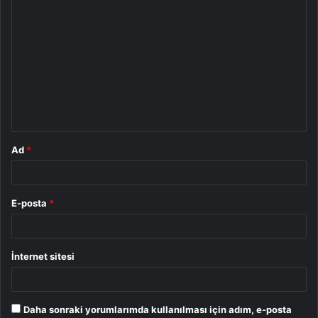
Y
o
r
u
m
*
Ad
*
E-posta
*
İnternet sitesi
Daha sonraki yorumlarımda kullanılması için adım, e-posta