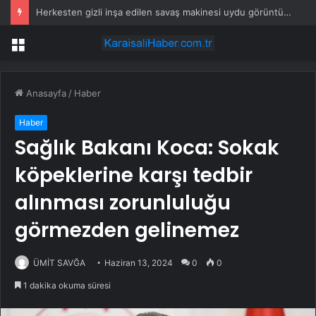
Herkesten gizli inşa edilen savaş makinesi uydu görüntülerine yakalandı
Menü
Anasayfa
/
Haber
Haber
Sağlık Bakanı Koca: Sokak
köpeklerine karşı tedbir
alınması zorunluluğu
görmezden gelinemez
ÜMİT SAVĞA
Haziran 13, 2024
0
0
1 dakika okuma süresi