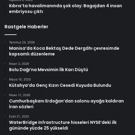
Kıbrıs’ta havalimanında şok olay: Bagajdan 4 insan
embriyosu çıktı
Rastgele Haberler
Temmuz 24, 2026
Manisa’da Koca Bektaş Dede Dergâhı çevresimde
kapsamlı düzenleme
Nisan 3, 2026
Bolu Dağı’na Mevsimin İlk Karı Düştü
Mayıs 10, 2025
Kütahya’da Genç Kızın Cesedi Kuyuda Bulundu
Nisan 11, 2026
Cumhurbaşkanı Erdoğan’dan salonu ayağa kaldıran
İran sözleri
Eylül 21, 2025
WaterBridge Infrastructure hisseleri NYSE’deki ilk
gününde yüzde 25 yükseldi