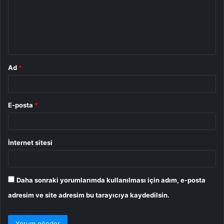
u
m
*
Ad
*
E-posta
*
İnternet sitesi
Daha sonraki yorumlarımda kullanılması için adım, e-posta
adresim ve site adresim bu tarayıcıya kaydedilsin.