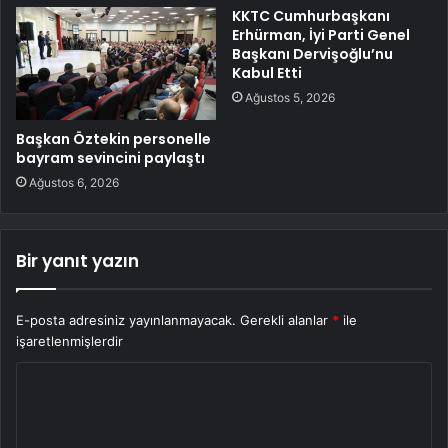
KKTC Cumhurbaşkanı
Erhürman, İyi Parti Genel
Başkanı Dervişoğlu’nu
Kabul Etti
Ağustos 5, 2026
Başkan Öztekin personelle
bayram sevincini paylaştı
Ağustos 6, 2026
Bir yanıt yazın
E-posta adresiniz yayınlanmayacak.
Gerekli alanlar
*
ile
işaretlenmişlerdir
Y
o
r