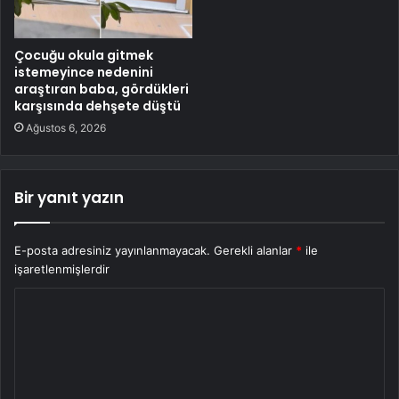
Çocuğu okula gitmek
istemeyince nedenini
araştıran baba, gördükleri
karşısında dehşete düştü
Ağustos 6, 2026
Bir yanıt yazın
E-posta adresiniz yayınlanmayacak.
Gerekli alanlar
*
ile
işaretlenmişlerdir
Y
o
r
u