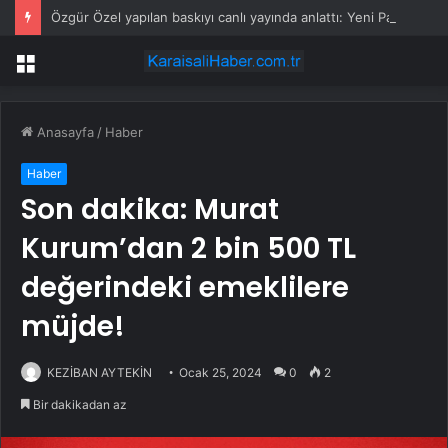
Özgür Özel yapılan baskıyı canlı yayında anlattı: Yeni Parti’ye geçerseniz başınız derde girer
Menü
Anasayfa
/
Haber
Haber
Son dakika: Murat
Kurum’dan 2 bin 500 TL
değerindeki emeklilere
müjde!
KEZİBAN AYTEKİN
Ocak 25, 2024
0
2
Bir dakikadan az