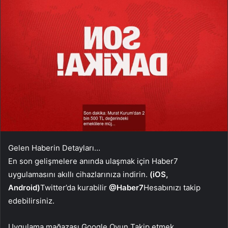
Gelen Haberin Detayları…
En son gelişmelere anında ulaşmak için Haber7
uygulamasını akıllı cihazlarınıza indirin.
(iOS,
Android)
Twitter’da kurabilir
@Haber7
Hesabınızı takip
edebilirsiniz.
Uygulama mağazası
Google Oyun
Takip etmek