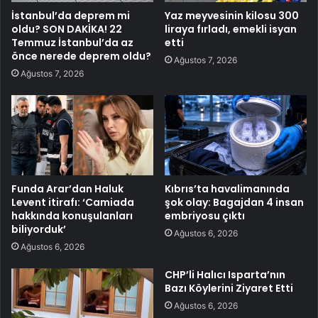
İstanbul’da deprem mi
Yaz meyvesinin kilosu 300
oldu? SON DAKİKA! 22
liraya fırladı, emekli isyan
Temmuz İstanbul’da az
etti
önce nerede deprem oldu?
Ağustos 7, 2026
Ağustos 7, 2026
Funda Arar’dan Haluk
Kıbrıs’ta havalimanında
Levent itirafı: ‘Camiada
şok olay: Bagajdan 4 insan
hakkında konuşulanları
embriyosu çıktı
biliyorduk’
Ağustos 6, 2026
Ağustos 6, 2026
CHP’li Halıcı Isparta’nın
Bazı Köylerini Ziyaret Etti
Ağustos 6, 2026