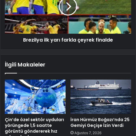
Brezilya ilk yarı farkla çeyrek finalde
İlgili Makaleler
Çin’de özel sektör uyduları
İran Hürmüz Boğazı’nda 25
yörüngede 1,5 saatte
Gemiyi Geçişe İzin Verdi
görüntü göndererek hız
Ağustos 7, 2026