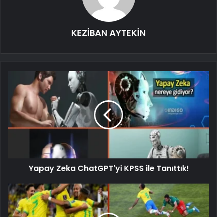
KEZİBAN AYTEKİN
Yapay Zeka ChatGPT'yi KPSS ile Tanıttık!