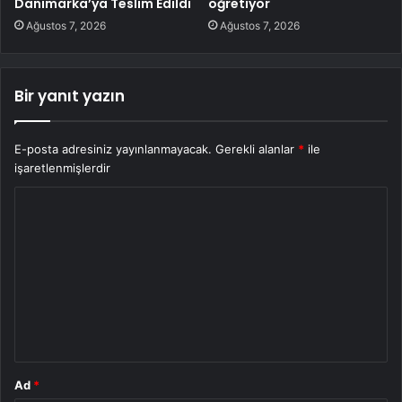
Danimarka’ya Teslim Edildi
öğretiyor
Ağustos 7, 2026
Ağustos 7, 2026
Bir yanıt yazın
E-posta adresiniz yayınlanmayacak.
Gerekli alanlar
*
ile
işaretlenmişlerdir
Y
o
r
u
m
*
Ad
*