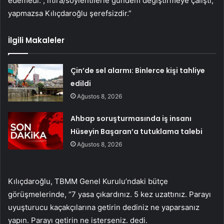
edemedi. , iftira/söylentilerle gündem değiştirmeye çalıştı,
yapmazsa Kılıçdaroğlu şerefsizdir.”
İlgili Makaleler
Çin’de sel alarmı: Binlerce kişi tahliye
edildi
Ağustos 8, 2026
Ahbap soruşturmasında iş insanı
Hüseyin Başaran’a tutuklama talebi
Ağustos 8, 2026
Kılıçdaroğlu, TBMM Genel Kurulu’ndaki bütçe
görüşmelerinde, “7 yasa çıkardınız. 5 kez uzattınız. Parayı
uyuşturucu kaçakçılarına getirin dediniz ne yaparsanız
yapın. Parayı getirin ne isterseniz. dedi.