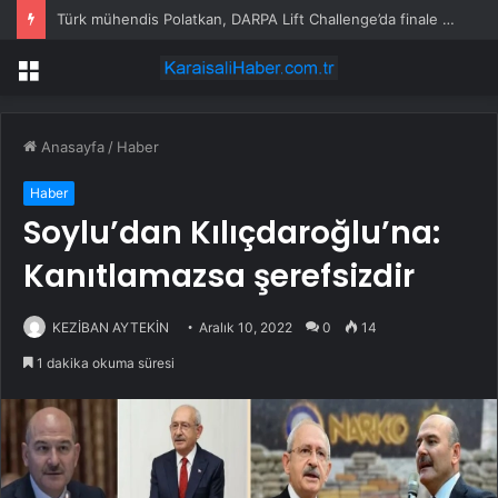
Ece Erken’den ‘yasak aşk’ açıklaması: Hukuki yollara başvuruyor
Menü
Anasayfa
/
Haber
Haber
Soylu’dan Kılıçdaroğlu’na:
Kanıtlamazsa şerefsizdir
KEZİBAN AYTEKİN
Aralık 10, 2022
0
14
1 dakika okuma süresi