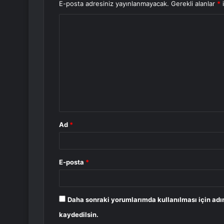
E-posta adresiniz yayınlanmayacak.
Gerekli alanlar
*
i
Y
o
r
u
m
*
Ad
*
E-posta
*
Daha sonraki yorumlarımda kullanılması için adı
kaydedilsin.