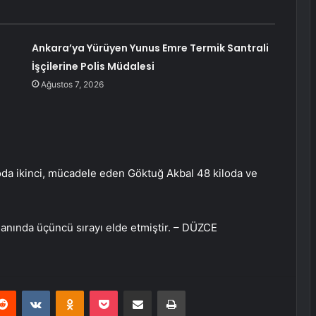
Ankara’ya Yürüyen Yunus Emre Termik Santrali
İşçilerine Polis Müdalesi
Ağustos 7, 2026
da ikinci, mücadele eden Göktuğ Akbal 48 kiloda ve
anında üçüncü sırayı elde etmiştir. – DÜZCE
erest
Reddit
VKontakte
Odnoklassniki
Pocket
E-Posta ile paylaş
Yazdır