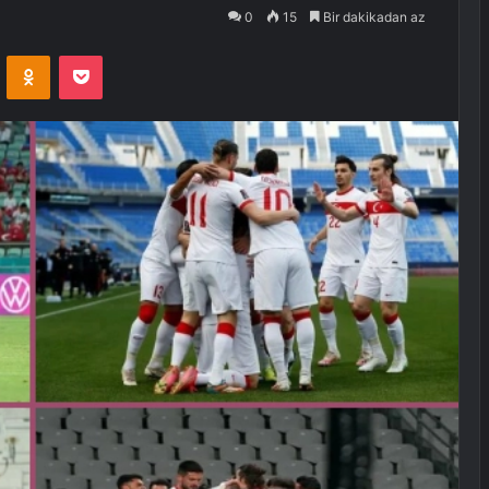
0
15
Bir dakikadan az
VKontakte
Odnoklassniki
Pocket