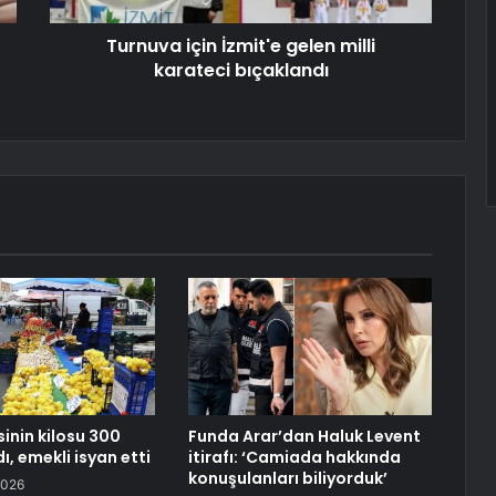
Turnuva için İzmit'e gelen milli
karateci bıçaklandı
inin kilosu 300
Funda Arar’dan Haluk Levent
dı, emekli isyan etti
itirafı: ‘Camiada hakkında
konuşulanları biliyorduk’
2026