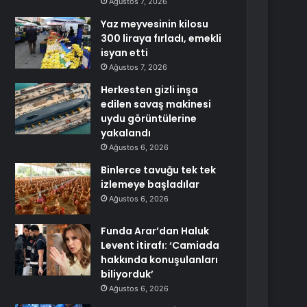
Ağustos 7, 2026
Yaz meyvesinin kilosu
300 liraya fırladı, emekli
isyan etti
Ağustos 7, 2026
Herkesten gizli inşa
edilen savaş makinesi
uydu görüntülerine
yakalandı
Ağustos 6, 2026
Binlerce tavuğu tek tek
izlemeye başladılar
Ağustos 6, 2026
Funda Arar’dan Haluk
Levent itirafı: ‘Camiada
hakkında konuşulanları
biliyorduk’
Ağustos 6, 2026