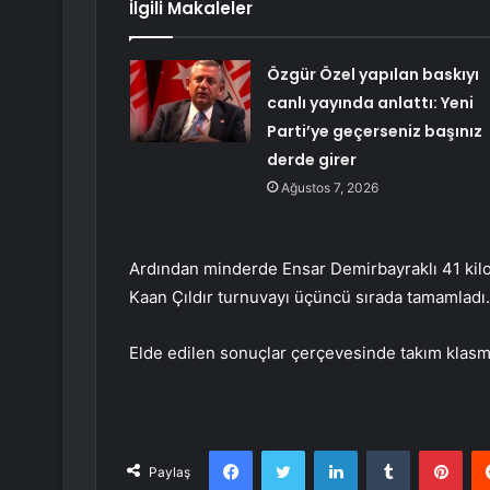
İlgili Makaleler
Özgür Özel yapılan baskıyı
canlı yayında anlattı: Yeni
Parti’ye geçerseniz başınız
derde girer
Ağustos 7, 2026
Ardından minderde Ensar Demirbayraklı 41 kilo
Kaan Çıldır turnuvayı üçüncü sırada tamamladı.
Elde edilen sonuçlar çerçevesinde takım klasm
Facebook
Twitter
LinkedIn
Tumblr
Pint
Paylaş