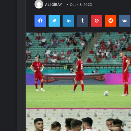
ALİ GİRAY
Ocak 8, 2023
Facebook
Twitter
LinkedIn
Tumblr
Pinterest
Reddit