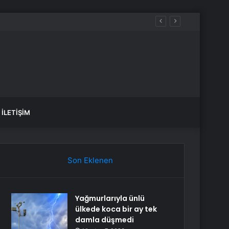
derde girer
İLETIŞIM
Son Eklenen
Yağmurlarıyla ünlü
ülkede koca bir ay tek
damla düşmedi