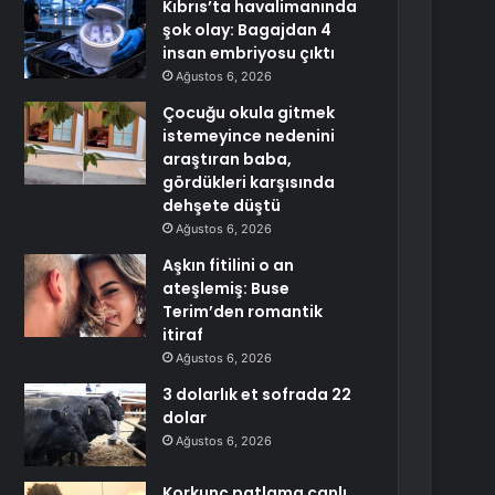
Kıbrıs’ta havalimanında
şok olay: Bagajdan 4
insan embriyosu çıktı
Ağustos 6, 2026
Çocuğu okula gitmek
istemeyince nedenini
araştıran baba,
gördükleri karşısında
dehşete düştü
Ağustos 6, 2026
Aşkın fitilini o an
ateşlemiş: Buse
Terim’den romantik
itiraf
Ağustos 6, 2026
3 dolarlık et sofrada 22
dolar
Ağustos 6, 2026
Korkunç patlama canlı