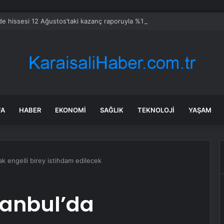
e hissesi 12 Ağustos’taki kazanç raporuyla %10 hareket edebilir
FA
HABER
EKONOMI
SAĞLIK
TEKNOLOJI
YAŞAM
cak engelli birey istihdam edilecek
stanbul’da