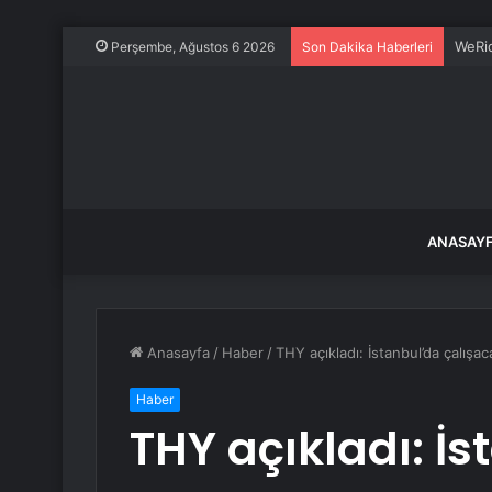
WeRid
Perşembe, Ağustos 6 2026
Son Dakika Haberleri
ANASAY
Anasayfa
/
Haber
/
THY açıkladı: İstanbul’da çalışa
Haber
THY açıkladı: İ