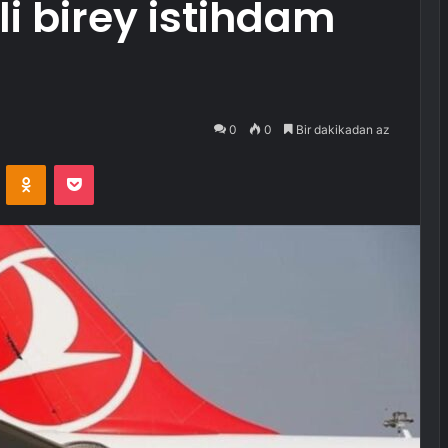
li birey istihdam
0
0
Bir dakikadan az
VKontakte
Odnoklassniki
Pocket