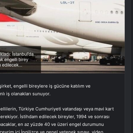
şirket, engelli bireylere iş gücüne katılım ve
lı iş olanakları sunuyor.
lilerin, Türkiye Cumhuriyeti vatandaşı veya mavi kart
gerekiyor. İstihdam edilecek bireyler, 1994 ve sonrası
acaklar, en az yüzde 40 ve üzeri engel durumunu
 çevrim içi İngilizce ve genel yetenek sınavı, video