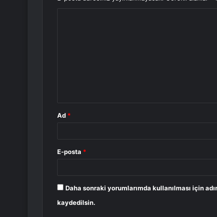
Y
o
r
u
m
*
Ad
*
E-posta
*
Daha sonraki yorumlarımda kullanılması için adı
kaydedilsin.