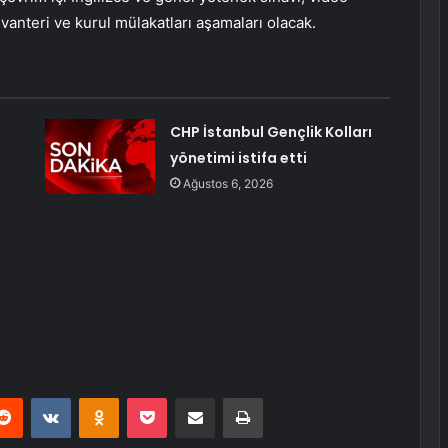
envanteri ve kurul mülakatları aşamaları olacak.
CHP İstanbul Gençlik Kolları
yönetimi istifa etti
Ağustos 6, 2026
erest
Reddit
VKontakte
Odnoklassniki
Pocket
E-Posta ile paylaş
Yazdır