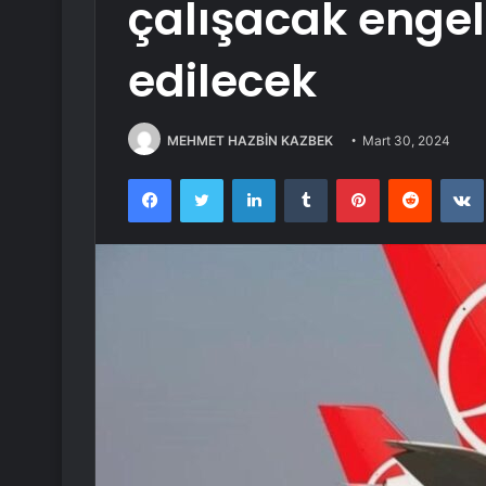
çalışacak engel
edilecek
MEHMET HAZBİN KAZBEK
Mart 30, 2024
Facebook
Twitter
LinkedIn
Tumblr
Pinterest
Reddit