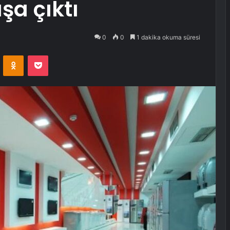
şa çıktı
0
0
1 dakika okuma süresi
VKontakte
Odnoklassniki
Pocket