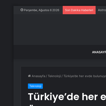
Astro
Perşembe, Ağustos 6 2026
Son Dakika Haberleri
ANASAY
Anasayfa
/
Teknoloji
/
Türkiye’de her evde bulunuyo
Teknoloji
Türkiye’de her 