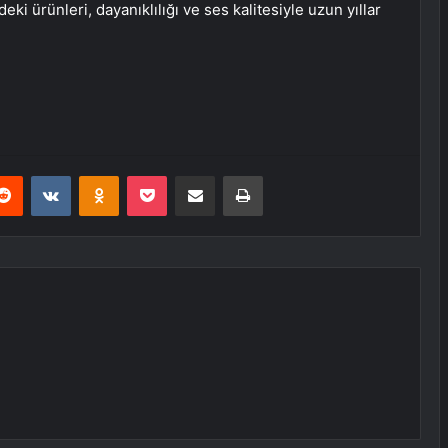
ki ürünleri, dayanıklılığı ve ses kalitesiyle uzun yıllar
erest
Reddit
VKontakte
Odnoklassniki
Pocket
E-Posta ile paylaş
Yazdır