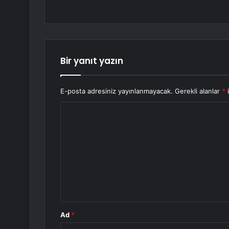
Bir yanıt yazın
E-posta adresiniz yayınlanmayacak.
Gerekli alanlar
*
i
Y
o
r
u
m
*
Ad
*