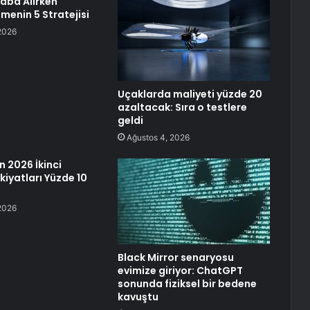
aba Alırken
menin 5 Stratejisi
2026
Uçaklarda maliyeti yüzde 20
azaltacak: Sıra o testlere
geldi
Ağustos 4, 2026
in 2026 İkinci
kiyatları Yüzde 10
2026
Black Mirror senaryosu
evimize giriyor: ChatGPT
sonunda fiziksel bir bedene
kavuştu