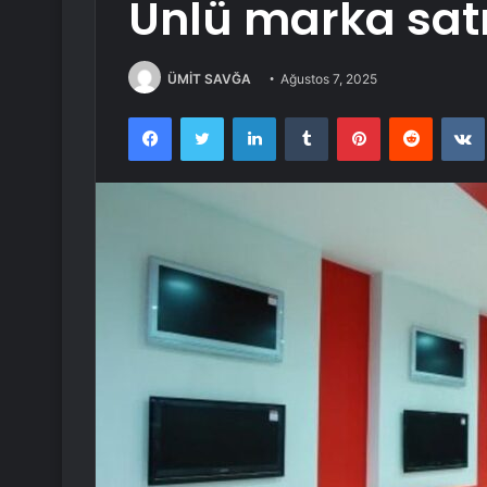
Ünlü marka satı
ÜMİT SAVĞA
Ağustos 7, 2025
Facebook
Twitter
LinkedIn
Tumblr
Pinterest
Reddit