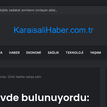
lojide sadakat sınırlarını zorlayan aldatma eğilimli 4 kadın burcu
FA
HABER
EKONOMI
SAĞLIK
TEKNOLOJI
YAŞAM
rdu: Ünlü marka satışa çıktı
evde bulunuyordu: