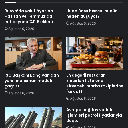
Rusya’da yakıt fiyatları
Hugo Boss hissesi bugün
Haziran ve Temmuz’da
neden düşüyor?
enflasyona %0,5 ekledi
Ağustos 6, 2026
Ağustos 6, 2026
İSO Başkanı Bahçıvan’dan
En değerli restoran
yeni finansman modeli
zincirleri listelendi:
çağrısı
Zirvedeki marka rakiplerine
fark attı
Ağustos 6, 2026
Ağustos 6, 2026
Avrupa buğday vadeli
işlemleri petrol fiyatlarıyla
düştü
Ağustos 5, 2026