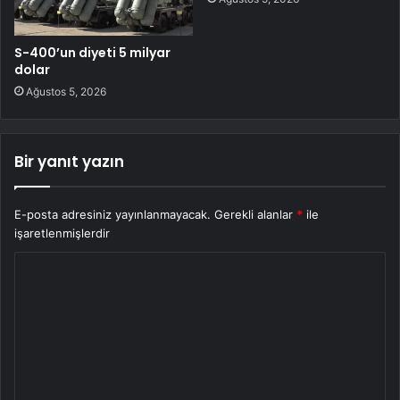
S-400’un diyeti 5 milyar
dolar
Ağustos 5, 2026
Bir yanıt yazın
E-posta adresiniz yayınlanmayacak.
Gerekli alanlar
*
ile
işaretlenmişlerdir
Y
o
r
u
m
*