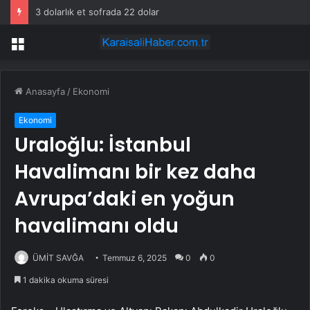
Korkunç patlama canlı yayına yansıdı: Fransız muhabir ne yapacağını şaşırdı
Menü
Anasayfa
/
Ekonomi
Ekonomi
Uraloğlu: İstanbul
Havalimanı bir kez daha
Avrupa’daki en yoğun
havalimanı oldu
ÜMİT SAVĞA
Temmuz 6, 2025
0
0
1 dakika okuma süresi