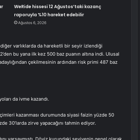
ar
WeRide hissesi 12 Ağustos’taki kazanç
raporuyla %10 hareket edebilir
Ağustos 6, 2026
iğer varlıklarda da hareketli bir seyir izlendiği
2’den bu yana ilk kez 500 baz puanın altına indi. Ulusal
daylığından çekilmesinin ardından risk primi 487 baz
oları da ivme kazandı.
çimleri kazanması durumunda siyasi faizin yüzde 50
yüzde 30’larda zirve yapacağını tahmin ediyor.
ğını varsaymıştı. Döviz kurundaki seviyenin genel olarak