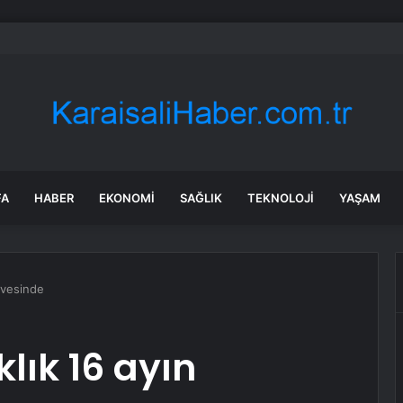
s’ta havalimanında şok olay: Bagajdan 4 insan embriyosu çıktı
FA
HABER
EKONOMI
SAĞLIK
TEKNOLOJI
YAŞAM
rvesinde
lık 16 ayın