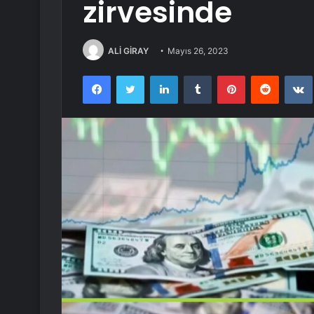
zirvesinde
ALİ GİRAY
Mayıs 26, 2023
Facebook
Twitter
LinkedIn
Tumblr
Pinterest
Reddit