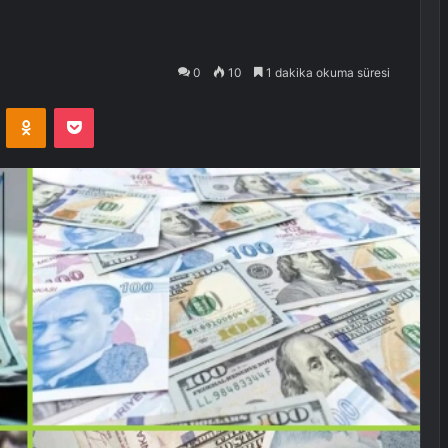
0
10
1 dakika okuma süresi
VKontakte
Odnoklassniki
Pocket