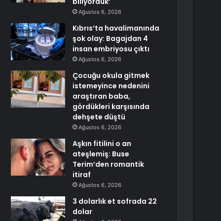
biliyorduk’
Ağustos 6, 2026
Kıbrıs’ta havalimanında
şok olay: Bagajdan 4
insan embriyosu çıktı
Ağustos 6, 2026
Çocuğu okula gitmek
istemeyince nedenini
araştıran baba,
gördükleri karşısında
dehşete düştü
Ağustos 6, 2026
Aşkın fitilini o an
ateşlemiş: Buse
Terim’den romantik
itiraf
Ağustos 6, 2026
3 dolarlık et sofrada 22
dolar