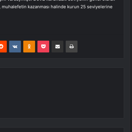
, muhalefetin kazanması halinde kurun 25 seviyelerine
erest
Reddit
VKontakte
Odnoklassniki
Pocket
E-Posta ile paylaş
Yazdır