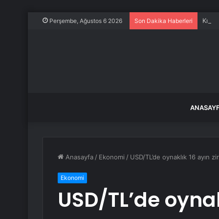
Kıbrı
Perşembe, Ağustos 6 2026
Son Dakika Haberleri
ANASAY
Anasayfa
/
Ekonomi
/
USD/TL’de oynaklık 16 ayın zi
Ekonomi
USD/TL’de oynak