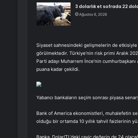
3 dolarlık et sofrada 22 dol
Ağustos 6, 2026
Siyaset sahnesindeki gelişmelerin de etkisiyle d
görülmektedir. Türkiye’nin risk primi Aralık 202
Parti adayı Muharrem İnce’nin cumhurbaşkanı a
puana kadar çekildi.
Yabancı bankaların seçim sonrası piyasa senary
Bank of America ekonomistleri, muhalefetin se
olduğu bir ortamda 10 yıllık tahvil faizlerinin 
Banka, Dolar/TL’deki rayiç değerin de 24 olaca