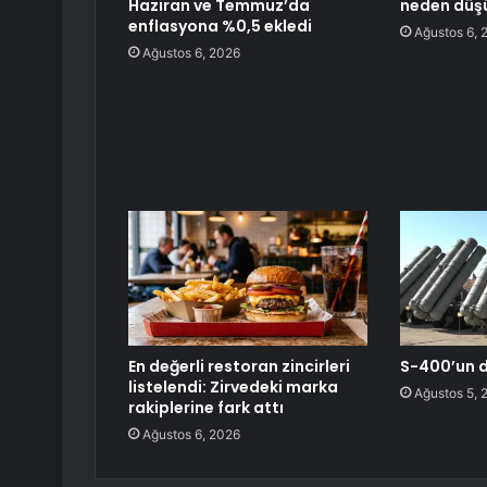
Haziran ve Temmuz’da
neden düş
enflasyona %0,5 ekledi
Ağustos 6, 
Ağustos 6, 2026
En değerli restoran zincirleri
S-400’un di
listelendi: Zirvedeki marka
Ağustos 5, 
rakiplerine fark attı
Ağustos 6, 2026