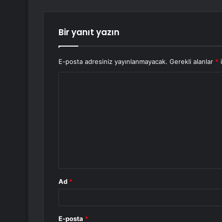
Bir yanıt yazın
E-posta adresiniz yayınlanmayacak.
Gerekli alanlar
*
i
Y
o
r
u
m
*
Ad
*
E-posta
*