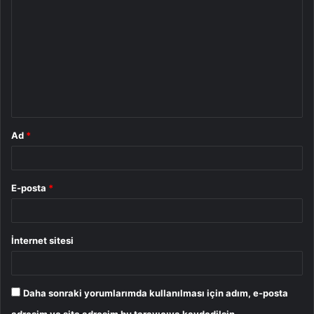
o
r
u
m
*
Ad
*
E-posta
*
İnternet sitesi
Daha sonraki yorumlarımda kullanılması için adım, e-posta
adresim ve site adresim bu tarayıcıya kaydedilsin.