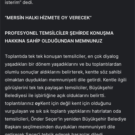
isterim” dedi.
“MERSİN HALKI HİZMETE OY VERECEK”
PROFESYONEL TEMSİLCİLER ŞEHİRDE KONUŞMA
HAKKINA SAHİP OLDUĞUNDAN MEMNUNUZ
Toplantıda tek tek konuşan temsilciler, en çok diyalog
yaşadıkları bir dönem yaşadıklarını ve bu toplantılardan
olumlu sonuçlar aldıklarını belirterek, kentte söz sahibi
olmaktan duydukları memnuniyeti dile getirdi. Kentle ilgili
görüşlerini tek tek paylaşan temsilciler, Büyükşehir
Belediyesi ile işbirliğine açık olduklarını belirtti.
toplantılarınız
oy
Kent için değil kent için olduğunu
vurgulayan ve sık sık toplantı yaptıklarını hatırlatan oda
temsilcileri, Önder Seçer’in yeniden Büyükşehir Belediye
Başkanı seçilmesinden duydukları memnuniyeti dile
getirerek Seçer’i tebrik ederek başarılar diledi.