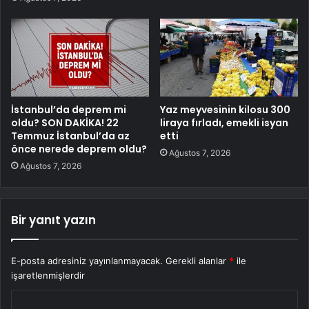
İstanbul’da deprem mi
Yaz meyvesinin kilosu 300
oldu? SON DAKİKA! 22
liraya fırladı, emekli isyan
Temmuz İstanbul’da az
etti
önce nerede deprem oldu?
Ağustos 7, 2026
Ağustos 7, 2026
Bir yanıt yazın
E-posta adresiniz yayınlanmayacak.
Gerekli alanlar
*
ile
işaretlenmişlerdir
Y