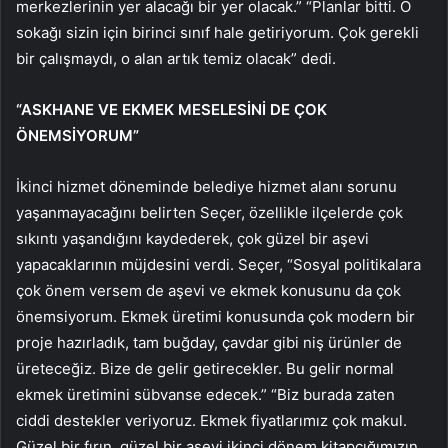
merkezlerinin yer alacağı bir yer olacak.” “Planlar bitti. O
sokağı sizin için birinci sınıf hale getiriyorum. Çok gerekli
bir çalışmaydı, o alan artık temiz olacak” dedi.
“ASKHANE VE EKMEK MESELESİNİ DE ÇOK
ÖNEMSİYORUM”
İkinci hizmet döneminde belediye hizmet alanı sorunu
yaşanmayacağını belirten Seçer, özellikle ilçelerde çok
sıkıntı yaşandığını kaydederek, çok güzel bir aşevi
yapacaklarının müjdesini verdi. Seçer, “Sosyal politikalara
çok önem versem de aşevi ve ekmek konusunu da çok
önemsiyorum. Ekmek üretimi konusunda çok modern bir
proje hazırladık, tam buğday, çavdar gibi niş ürünler de
üreteceğiz. Bize de gelir getirecekler. Bu gelir normal
ekmek üretimini sübvanse edecek.” “Biz burada zaten
ciddi destekler veriyoruz. Ekmek fiyatlarımız çok makul.
Güzel bir fırın, güzel bir aşevi ikinci dönem kitapçığımızın