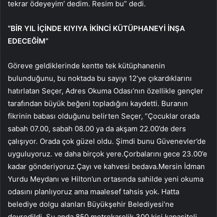
tekrar ödeyeyim’ dedim. Resim bu” dedi.
“BİR YIL İÇİNDE KIYIYA İKİNCİ KÜTÜPHANEYİ İNŞA
EDECEĞİM”
Göreve geldiklerinde kentte tek kütüphanenin
bulunduğunu, bu noktada bu sayıyı 12’ye çıkardıklarını
hatırlatan Seçer, Adres Okuma Odası’nın özellikle gençler
tarafından büyük beğeni topladığını kaydetti. Buranın
fikrinin babası olduğunu belirten Seçer, “Çocuklar orada
sabah 07.00, sabah 08.00 ya da akşam 22.00’de ders
çalışıyor. Orada çok güzel oldu. Şimdi bunu Güvenevler’de
uyguluyoruz. ve daha birçok yere.Çorbalarını gece 23.00’e
kadar gönderiyoruz.Çayı ve kahvesi bedava.Mersin İdman
Yurdu Meydanı ve Hilton’un ortasında sahilde yeni okuma
odasını planlıyoruz ama maalesef tahsis yok. Hatta
belediye dolgu alanları Büyükşehir Belediyesi’ne
devredildi. Şu anda 850 metrekarelik 300 kişi kapasiteli