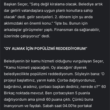
Başkan Seçer, “Satış değil kiralama olacak. Belediye artık
dar gelirli vatandaşlara uygun planlı konutlara sahip
olacak” dedi. gelir seviyeleri. 2. dönem için şu anda
aklımızdaki en önemli konu.” “İşte bu. Bunun için
arkadaşlar görüşmeler yaptı. Finansman da sağlanabilir,
üzerinde çalışıyoruz” dedi.
“OY ALMAK İÇİN POPÜLİZMİ REDDEDİYORUM”
Belediyenin bir kamu hizmeti olduğunu vurgulayan Seçer,
“‘Kamu hizmeti yapacağım. Oy alacağım’ diyerek
belediyecilikte popülizmi reddediyorum. Söyleyin bana: ‘O
projeyi başlattınız, yarım kaldı. Çorba dağıtıyordunuz,
bağırdınız, aradınız, çorbacı başkan dediniz, nerede o?'” 60
Birkaç noktada mevcut. Ben çorbacıyken 5 puanla
dağıtıyordum ama şimdi 60 puana çıktı. Çünkü buna
inanıyorum ve faydalı. Sabah saat 04.00’te portakal