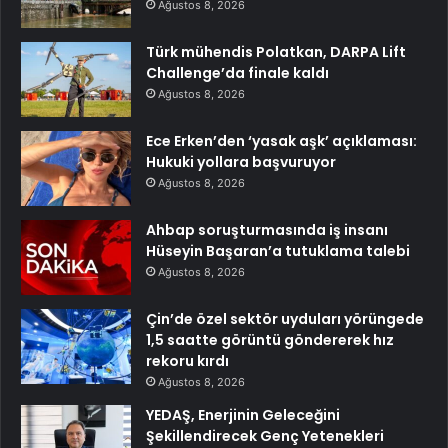
Ağustos 8, 2026
Türk mühendis Polatkan, DARPA Lift
Challenge’da finale kaldı
Ağustos 8, 2026
Ece Erken’den ‘yasak aşk’ açıklaması:
Hukuki yollara başvuruyor
Ağustos 8, 2026
Ahbap soruşturmasında iş insanı
Hüseyin Başaran’a tutuklama talebi
Ağustos 8, 2026
Çin’de özel sektör uyduları yörüngede
1,5 saatte görüntü göndererek hız
rekoru kırdı
Ağustos 8, 2026
YEDAŞ, Enerjinin Geleceğini
Şekillendirecek Genç Yetenekleri