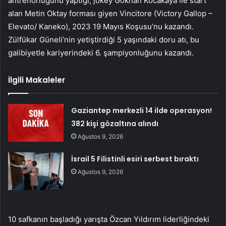
antrenörlüğünü yaptığı, jokey Gökhan Kocakaya ile start
alan Metin Oktay forması giyen Vincitore (Victory Gallop –
Elevato/ Kaneko), 2023 19 Mayıs Koşusu’nu kazandı.
Zülfükar Güneli’nin yetiştirdiği 5 yaşındaki doru atı, bu
galibiyetle kariyerindeki 6. şampiyonluğunu kazandı.
İlgili Makaleler
Gaziantep merkezli 14 ilde operasyon!
382 kişi gözaltına alındı
Ağustos 9, 2026
İsrail 5 Filistinli esiri serbest bıraktı
Ağustos 9, 2026
10 safkanın başladığı yarışta Özcan Yıldırım liderliğindeki