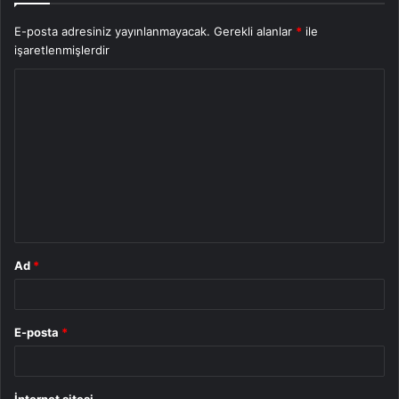
E-posta adresiniz yayınlanmayacak.
Gerekli alanlar
*
ile
işaretlenmişlerdir
Y
o
r
u
m
*
Ad
*
E-posta
*