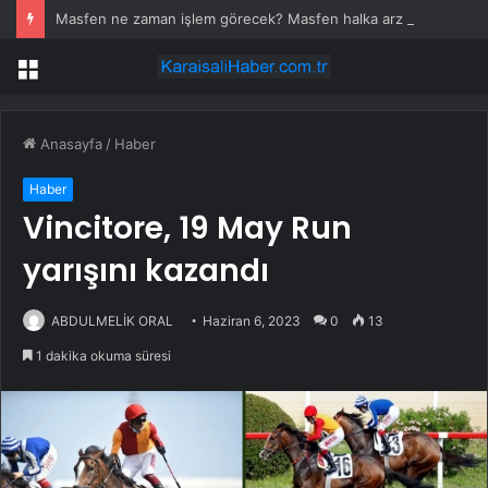
Masfen ne zaman işlem görecek? Masfen halka arz kaç lot verdi?
Menü
Anasayfa
/
Haber
Haber
Vincitore, 19 May Run
yarışını kazandı
ABDULMELİK ORAL
Haziran 6, 2023
0
13
1 dakika okuma süresi