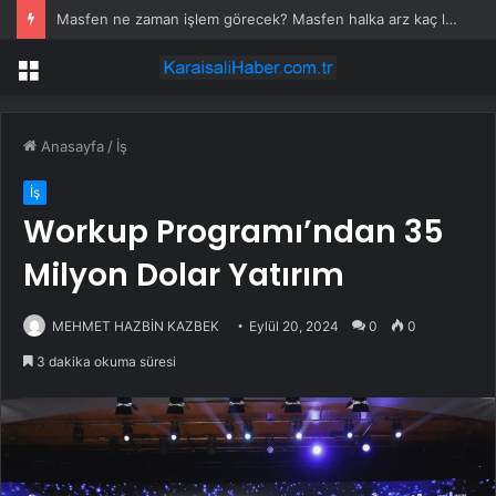
Masfen ne zaman işlem görecek? Masfen halka arz kaç lot verdi?
Menü
Anasayfa
/
İş
İş
Workup Programı’ndan 35
Milyon Dolar Yatırım
MEHMET HAZBİN KAZBEK
Eylül 20, 2024
0
0
3 dakika okuma süresi