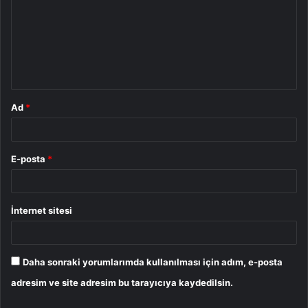
r
u
m
*
Ad
*
E-posta
*
İnternet sitesi
Daha sonraki yorumlarımda kullanılması için adım, e-posta
adresim ve site adresim bu tarayıcıya kaydedilsin.