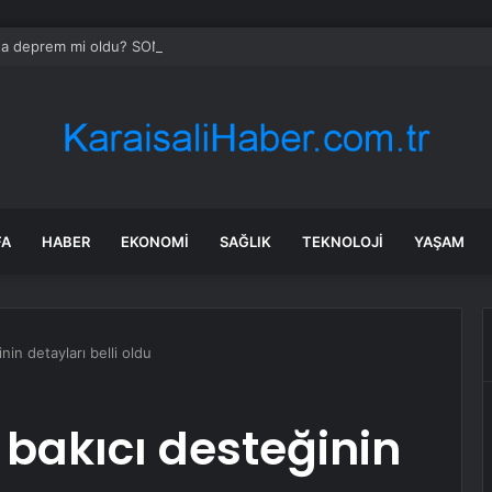
’da deprem mi oldu? SON DAKİKA! 22 Temmuz İstanbul’da az önce nered
FA
HABER
EKONOMI
SAĞLIK
TEKNOLOJI
YAŞAM
in detayları belli oldu
bakıcı desteğinin