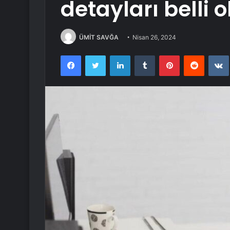
detayları belli 
ÜMİT SAVĞA
Nisan 26, 2024
Facebook
Twitter
LinkedIn
Tumblr
Pinterest
Reddit