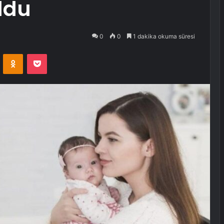
oldu
0
0
1 dakika okuma süresi
VKontakte
Odnoklassniki
Pocket