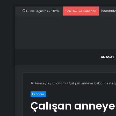
İstanbul
Cuma, Ağustos 7 2026
Son Dakika Haberleri
ANASAY
Anasayfa
/
Ekonomi
/
Çalışan anneye bakıcı desteğin
Ekonomi
Çalışan anneye 