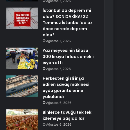
Ağustos 7, 2026
İstanbul’da deprem mi
oldu? SON DAKİKA! 22
Temmuz İstanbul’da az
önce nerede deprem
oldu?
Ağustos 7, 2026
Yaz meyvesinin kilosu
300 liraya fırladı, emekli
isyan etti
Ağustos 7, 2026
Herkesten gizli inşa
edilen savaş makinesi
uydu görüntülerine
yakalandı
Ağustos 6, 2026
Binlerce tavuğu tek tek
izlemeye başladılar
Ağustos 6, 2026