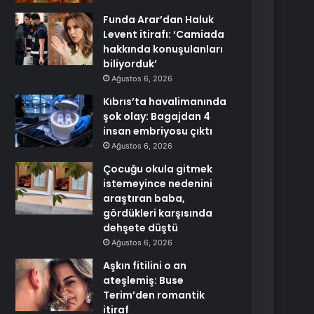
Funda Arar’dan Haluk
Levent itirafı: ‘Camiada
hakkında konuşulanları
biliyorduk’
Ağustos 6, 2026
Kıbrıs’ta havalimanında
şok olay: Bagajdan 4
insan embriyosu çıktı
Ağustos 6, 2026
Çocuğu okula gitmek
istemeyince nedenini
araştıran baba,
gördükleri karşısında
dehşete düştü
Ağustos 6, 2026
Aşkın fitilini o an
ateşlemiş: Buse
Terim’den romantik
itiraf