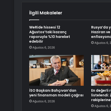
İlgili Makaleler
WeRide hissesi 12
Rusya’da ya
Ağustos’taki kazanç
Haziran v
raporuyla %10 hareket
enflasyona
edebilir
Ağustos 6, 
Ağustos 6, 2026
İSO Başkanı Bahçıvan’dan
En değerli 
yeni finansman modeli çağrısı
listelendi:
rakiplerine
Ağustos 6, 2026
Ağustos 6, 