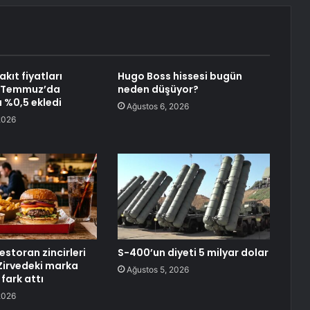
kıt fiyatları
Hugo Boss hissesi bugün
e Temmuz’da
neden düşüyor?
 %0,5 ekledi
Ağustos 6, 2026
2026
restoran zincirleri
S-400’un diyeti 5 milyar dolar
 Zirvedeki marka
Ağustos 5, 2026
 fark attı
2026