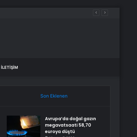
e deprem oldu?
İLETIŞIM
Son Eklenen
Avrupa’da doğal gazın
megavatsaati 58,70
euroya düştü