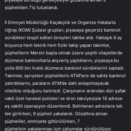
şüpheliden 7’si tutuklandı.
İl Emniyet Müdürlüğü Kaçakçılık ve Organize Hatalarla
Uğraş (KOM) Şubesi grupları, piyasaya geçersiz banknot
sürdükleri tespit edilen bireyleri takibe aldı. Yaklaşık 6 ay
boyunca hem teknik hem fiziki takip yapan takımlar,
şüphelilerin Mersin başta olmak üzere çeşitli vilayetlerde
düzmece banknotlarla alışveriş yaptıklarını, piyasaya bu
yolla 600 bin liralık düzmece banknot sürdüklerini saptadı.
Takımlar, ayrıyeten şüphelilerin ATM’lere de sahte banknot
yatırdıklarını, paraların ATM’de dahi anlaşılmayacak
nitelikte olduğunu belirledi. Çalışmanın ardından dün şafak
vakti özel harekat polisleri ve dron takviyesiyle 16 adrese
eş vakitli operasyon düzenlendi. Belirlenen adreslere tek
tek girilirken, 9 şüpheli yakalandı. Gözaltına alınan
şüpheliler, emniyete götürülürken, 7
şüphelinin yakalanması için çalışmalar sürdürülüyor.