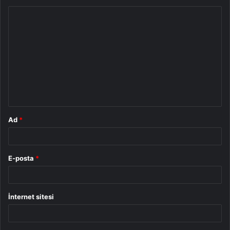
Y
o
r
u
m
*
Ad
*
E-posta
*
İnternet sitesi