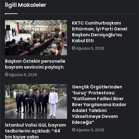
İlgili Makaleler
KKTC Cumhurbaşkanı
Erhürman, İyi Parti Genel
Başkanı Dervişoğlu’nu
Kabul Etti
Ağustos 5, 2026
Başkan Öztekin personelle
bayram sevincini paylaştı
Ağustos 6, 2026
Gençlik Örgütlerinden
‘Suruç’ Protestosu:
“Katliamın Failleri Birer
Birer Yargılanana Kadar
Adalet Talebini
Yükseltmeye Devam
Edeceğiz”
İstanbul Valisi Gül, bayram
Ağustos 5, 2026
tedbirlerini açıkladı: “44
bin kişiye yakın