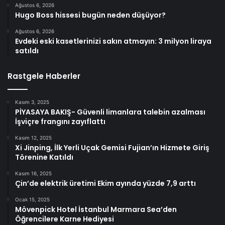
Ağustos 6, 2026
Hugo Boss hissesi bugün neden düşüyor?
Ağustos 6, 2026
Evdeki eski kasetlerinizi sakın atmayın: 3 milyon liraya
satıldı
Rastgele Haberler
Kasım 3, 2025
PİYASAYA BAKIŞ- Güvenli limanlara talebin azalması
İşviçre frangını zayıflattı
Kasım 12, 2025
Xi Jinping, İlk Yerli Uçak Gemisi Fujian’ın Hizmete Giriş
Törenine Katıldı
Kasım 16, 2025
Çin’de elektrik üretimi Ekim ayında yüzde 7,9 arttı
Ocak 15, 2025
Mövenpick Hotel İstanbul Marmara Sea’den
Öğrencilere Karne Hediyesi