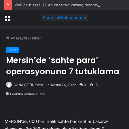
WeRide hissesi 12 Ağustos’taki kazanç raporuyla %10 hareket edebilir
Menü
Anasayfa
/
Haber
Haber
Mersin’de ‘sahte para’
operasyonuna 7 tutuklama
SUNA ÇETİNKAYA
Kasım 24, 2022
0
16
1 dakika okuma süresi
MERSİN’de, 600 bin liralık sahte banknotlar basarak
piyasaya sürdüğü gerekçesiyle gözaltına alınan 9