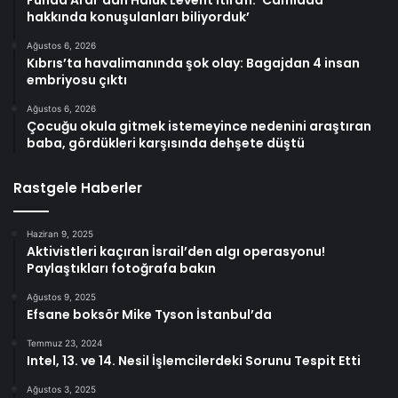
Funda Arar’dan Haluk Levent itirafı: ‘Camiada
hakkında konuşulanları biliyorduk’
Ağustos 6, 2026
Kıbrıs’ta havalimanında şok olay: Bagajdan 4 insan
embriyosu çıktı
Ağustos 6, 2026
Çocuğu okula gitmek istemeyince nedenini araştıran
baba, gördükleri karşısında dehşete düştü
Rastgele Haberler
Haziran 9, 2025
Aktivistleri kaçıran İsrail’den algı operasyonu!
Paylaştıkları fotoğrafa bakın
Ağustos 9, 2025
Efsane boksör Mike Tyson İstanbul’da
Temmuz 23, 2024
Intel, 13. ve 14. Nesil İşlemcilerdeki Sorunu Tespit Etti
Ağustos 3, 2025