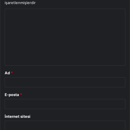
işaretlenmişlerdir
Y
o
r
u
m
*
Ad
*
E-posta
*
İnternet sitesi