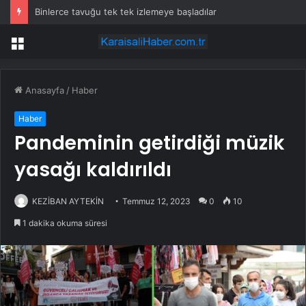
Binlerce tavuğu tek tek izlemeye başladılar
Menü
Anasayfa
/
Haber
Haber
Pandeminin getirdiği müzik
yasağı kaldırıldı
KEZİBAN AYTEKİN
Temmuz 12, 2023
0
10
1 dakika okuma süresi